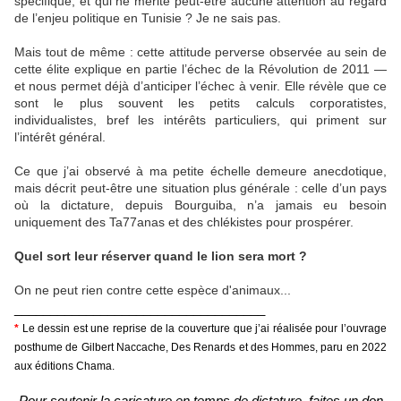
spécifique, et qui ne mérite peut-être aucune attention au regard
de l’enjeu politique en Tunisie ? Je ne sais pas.
Mais tout de même : cette attitude perverse observée au sein de
cette élite explique en partie l’échec de la Révolution de 2011 —
et nous permet déjà d’anticiper l’échec à venir. Elle révèle que ce
sont le plus souvent les petits calculs corporatistes,
individualistes, bref les intérêts particuliers, qui priment sur
l’intérêt général.
Ce que j’ai observé à ma petite échelle demeure anecdotique,
mais décrit peut-être une situation plus générale : celle d’un pays
où la dictature, depuis Bourguiba, n’a jamais eu besoin
uniquement des Ta77anas et des chlékistes pour prospérer.
Quel sort leur réserver quand le lion sera mort ?
On ne peut rien contre cette espèce d'animaux...
___________________________________
*
Le dessin est une reprise de la couverture que j’ai réalisée pour l’ouvrage
posthume de Gilbert Naccache, Des Renards et des Hommes, paru en 2022
aux éditions Chama.
Pour soutenir la caricature en temps de dictature, faites un don