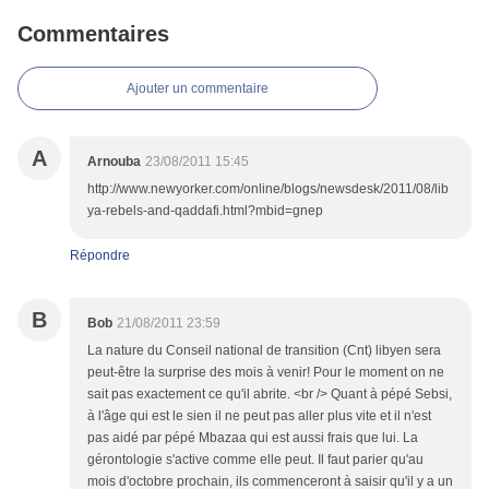
Commentaires
Ajouter un commentaire
A
Arnouba
23/08/2011 15:45
http://www.newyorker.com/online/blogs/newsdesk/2011/08/lib
ya-rebels-and-qaddafi.html?mbid=gnep
Répondre
B
Bob
21/08/2011 23:59
La nature du Conseil national de transition (Cnt) libyen sera
peut-être la surprise des mois à venir! Pour le moment on ne
sait pas exactement ce qu'il abrite. <br /> Quant à pépé Sebsi,
à l'âge qui est le sien il ne peut pas aller plus vite et il n'est
pas aidé par pépé Mbazaa qui est aussi frais que lui. La
gérontologie s'active comme elle peut. Il faut parier qu'au
mois d'octobre prochain, ils commenceront à saisir qu'il y a un