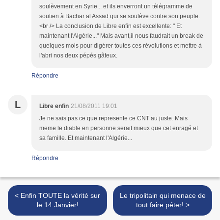
soulèvement en Syrie... et ils enverront un télégramme de
soutien à Bachar al Assad qui se soulève contre son peuple.
<br /> La conclusion de Libre enfin est excellente: " Et
maintenant l'Algérie..." Mais avant,il nous faudrait un break de
quelques mois pour digérer toutes ces révolutions et mettre à
l'abri nos deux pépés gâteux.
Répondre
L
Libre enfin
21/08/2011 19:01
Je ne sais pas ce que represente ce CNT au juste. Mais
meme le diable en personne serait mieux que cet enragé et
sa famille. Et maintenant l'Algérie...
Répondre
< Enfin TOUTE la vérité sur
Le tripolitain qui menace de
le 14 Janvier!
tout faire péter! >