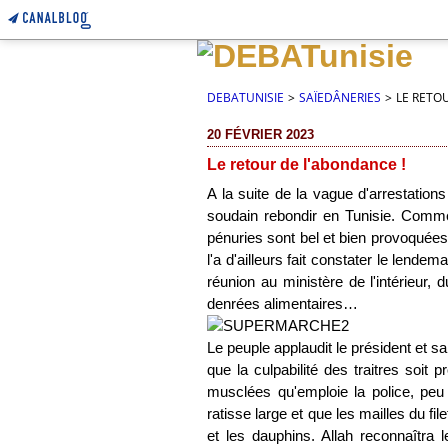
DEBATUNISIE
>
SAÏEDÂNERIES
>
LE RETO
20 FÉVRIER 2023
Le retour de l'abondance !
A la suite de la vague d'arrestation
soudain rebondir en Tunisie. Comme 
pénuries sont bel et bien provoquées 
l'a d'ailleurs fait constater le lend
réunion au ministère de l'intérieur, 
denrées alimentaires…
Le peuple applaudit le président et sa
que la culpabilité des traitres soi
musclées qu'emploie la police, peu i
ratisse large et que les mailles du fi
et les dauphins. Allah reconnaîtra 