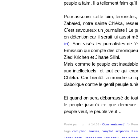
peuple a faim. Il a tellement faim qu'
Pour assouvir cette faim, terroristes,
Zabaïed, notre sainte Chléka, resser
C'est savoureux un journaliste ! Le
en détention car il serait lui aussi 
ici
). Sont visés les journalistes de 
Emission qui compte des chroniqueur
Zied Krichen et Jihane Silini.
Mais comme le peuple est insatiable,
aux intellectuels, et tout ce qui ex
Chléka. Car bientôt la moindre criti
diabolique contre le gentil peuple tuni
Et quand on sera débarrassé de tout
le peuple jusqu'à ce que demeure 
peuple veut, le peuple veut…
Posté par __z__ à 14:03 -
Commentaires [
…
]
- Perm
Tags:
corruption
,
traitres
,
complot
,
simpsons
,
Kais
Elyes Gharbi
,
Jihane Silini
,
Midi Show
,
Zied Kriche