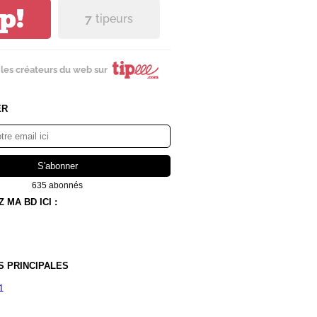
ip!
7
tipeurs
les créateurs du web sur
ER
635 abonnés
MA BD ICI :
S PRINCIPALES
1