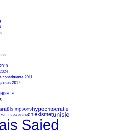
9
4
s
tion
2019
2024
la constituante 2011
nçaises 2017
NDIALE
S
israël
hypocritocratie
simpsons
tunisie
chlékisme
palestine
kornine
ais Saied