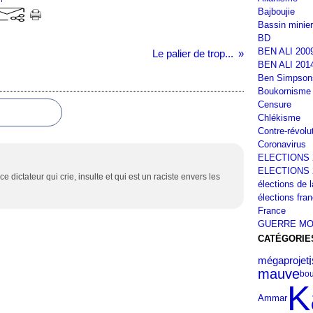
Bajboujie
Bassin minier
BD
BEN ALI 200
Le palier de trop...
BEN ALI 201
Ben Simpson
Boukornisme
Censure
Chlékisme
Contre-révolu
Coronavirus
ELECTIONS 
ELECTIONS 
dictateur qui crie, insulte et qui est un raciste envers les
élections de 
élections fra
France
GUERRE MO
CATÉGORIE
mégaprojet
mauve
bou
K
Ammar