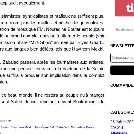
il applaudit aveuglément.
t
 islamistes, syndicalistes et mafieux ne suffisent plus.
re encore plus les mailles et pèche des journalistes.
 patron de mosaïque FM, Nouredine Boutar est toujours
Soutenez 
mêlé au grand complot qui vise à affamer le peuple (
voir
l'émission phare "Midi Show" animée par Elyes Gharbi.
NEWSLETT
s aux langues bien déliées, tels que Haythem Mekki,
 Zabaïed passera après les journalistes aux artistes,
prime une pensée contraire à la doctrine de la Sainte
que suffira à prouver son implication dans le complot
sien.
COMMANDEZ 
 ce beau monde, il ne restera au peuple qu'à manger
seul Saïed debout répétant devant Boukornine : le
CATÉGORIE
alien [
#
]
25 Juillet 202
#ACAB
 Saied
,
Haythem Mekki
,
Mosaïque FM
,
Zabaïed
,
Nouredine Boutar
,
Allahisme
n