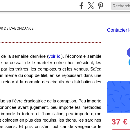
UR DE L'ABONDANCE !
Contacter l
s de la semaine dernière (
voir ici
), l'économie semble
ne cessait de le marteler notre cher président, les
par les traitres, les comploteurs et les vendus. Saïed
emain même du coup de filet, en se réjouissant dans une
du retour à la normale des circuits de distribution des
lue sa fièvre éradicatrice de la corruption. Peu importe
t prononcée avant jugement, peu importe les méthodes
mporte la torture et l'humiliation, peu importe qu'on
37 €
let coincent en plus des requins, les thons, les sardines
les siens. Et puis on s'en fout car de vengeance le