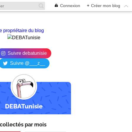
Connexion
+
Créer mon blog
e propriétaire du blog
Suivre debatunisie
Suivre @___z__
DEBATunisie
collectés par
mois