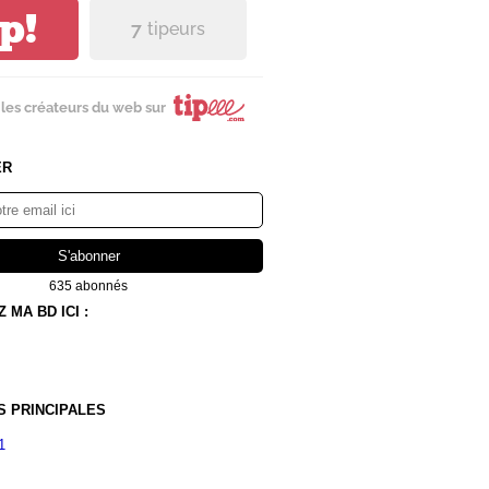
ip!
7
tipeurs
les créateurs du web sur
ER
635 abonnés
MA BD ICI :
S PRINCIPALES
1