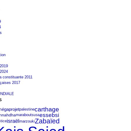
9
4
s
tion
2019
2024
la constituante 2011
nçaises 2017
NDIALE
S
carthage
mégaprojet
palestine
essebsi
nnahdha
marabouts
usa
Zabaïed
israël
marzouki
stice