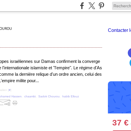
HOUROU
Contacter l
appes israéliennes sur Damas confirment la converge
e l'internationale islamiste et "l'empire". Le régime d'As
omme la dernière relique d'un ordre ancien, celui des
L'empire milite pour...
alien [
#
]
ohamed Hassen
,
chaambi
,
Sadok Chourou
,
habib Ellouz
37 €