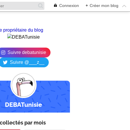
Connexion
+
Créer mon blog
e propriétaire du blog
Suivre debatunisie
Suivre @___z__
DEBATunisie
collectés par
mois