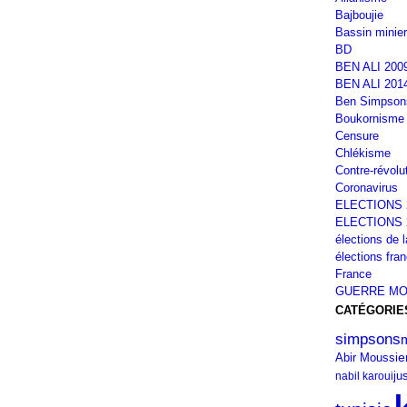
Bajboujie
Bassin minier
BD
BEN ALI 200
BEN ALI 201
Ben Simpson
Boukornisme
Censure
Chlékisme
Contre-révolu
Coronavirus
ELECTIONS 
ELECTIONS 
élections de 
élections fra
France
GUERRE MO
CATÉGORIE
simpsons
e
Abir Moussi
nabil karoui
ju