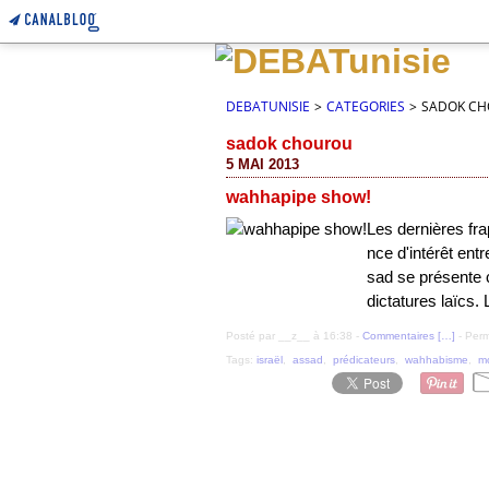
DEBATUNISIE
>
CATEGORIES
>
SADOK C
sadok chourou
5 MAI 2013
wahhapipe show!
Les dernières fr
nce d'intérêt entr
sad se présente c
dictatures laïcs. 
Posté par __z__ à 16:38 -
Commentaires [
…
]
- Perm
Tags:
israël
,
assad
,
prédicateurs
,
wahhabisme
,
m