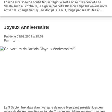
Loin de moi l'idée de souhaiter un tragique sort à notre président et à sa
Smala, bien au contraire, je signifie par cette BD mon empathie envers notre
artisan du changement qui ne dort plus la nuit, rongé par ses doutes et
fatigué par son entourage...Croyez-vous...
Joyeux Anniversaire!
Publié le 03/09/2009 à 18:58
Par
__z__
Le 3 Septembre, date d'anniversaire de notre bien aimé président, est en
passe de devenir une fête nationale. Tous les quotidiens nationaux sur leur