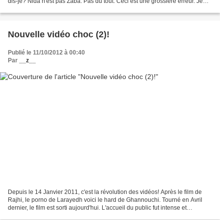
dis-je? Nida n'est pas Zaba. Pas du tout. Ceci est une grossière erreur. Je
voulais dire Bourguiba. Vous...
Nouvelle vidéo choc (2)!
Publié le 11/10/2012 à 00:40
Par
__z__
Depuis le 14 Janvier 2011, c'est la révolution des vidéos! Après le film de
Rajhi, le porno de Larayedh voici le hard de Ghannouchi. Tourné en Avril
dernier, le film est sorti aujourd'hui. L'accueil du public fut intense et
passionné! Pour visualiser...