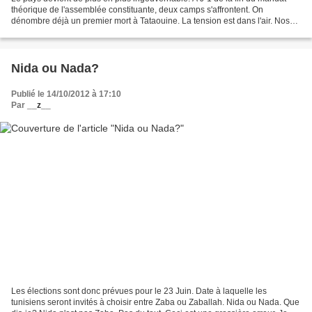
théorique de l'assemblée constituante, deux camps s'affrontent. On
dénombre déjà un premier mort à Tataouine. La tension est dans l'air. Nos
petits hommes verts renforcent leurs...
Nida ou Nada?
Publié le 14/10/2012 à 17:10
Par
__z__
Les élections sont donc prévues pour le 23 Juin. Date à laquelle les
tunisiens seront invités à choisir entre Zaba ou Zaballah. Nida ou Nada. Que