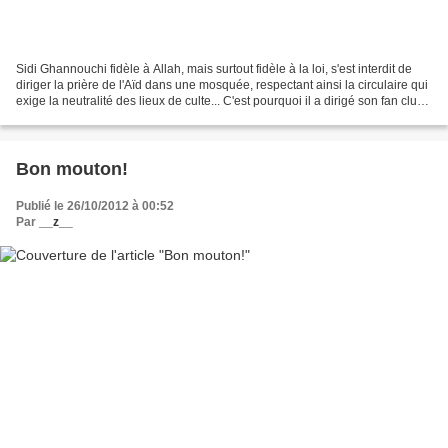
Sidi Ghannouchi fidèle à Allah, mais surtout fidèle à la loi, s'est interdit de
diriger la prière de l'Aïd dans une mosquée, respectant ainsi la circulaire qui
exige la neutralité des lieux de culte... C'est pourquoi il a dirigé son fan club
vers la pelouse...
Bon mouton!
Publié le 26/10/2012 à 00:52
Par
__z__