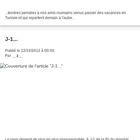
...tendres pensées à nos amis roumains venus passer des vacances en
Tunisie et qui repartent demain à l'aube...
J-1...
Publié le 22/10/2012 à 00:00
Par
__z__
Le pays devient de plus en plus ingouvernable. A J-1 de la fin du mandat