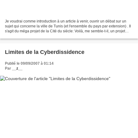
Je voudrai comme introduction à un article à venir, ouvrir un débat sur un
sujet qui concerne la ville de Tunis (et l'ensemble du pays par extension) . Il
s'agit du méga projet de la Cité du siècle: Voilà, me semble-t-il, un projet
urbain à caractère...
Limites de la Cyberdissidence
Publié le 09/09/2007 à 01:14
Par
__z__