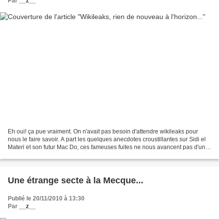
Par
__z__
Eh oui! ça pue vraiment. On n'avait pas besoin d'attendre wikileaks pour
nous le faire savoir. A part les quelques anecdotes croustillantes sur Sidi el
Materi et son futur Mac Do, ces fameuses fuites ne nous avancent pas d'un
iota. La vraie question est...
Une étrange secte à la Mecque...
Publié le 20/11/2010 à 13:30
Par
__z__