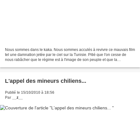
Nous sommes dans le kaka. Nous sommes acculés à revivre ce mauvais film
tel une damnation jetée par le ciel sur la Tunisie. Pitié que l'on cesse de
nous rabâcher que le régime est à l'image de son peuple et que la
"mentalité" arabo-musulmane nous condamne...
L'appel des mineurs chiliens...
Publié le 15/10/2010 à 18:56
Par
__z__