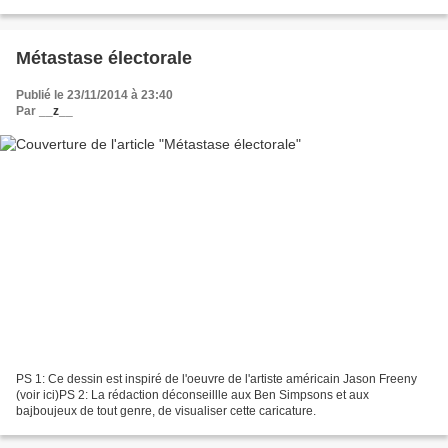
que le peuple votait à 99,9%...
Métastase électorale
Publié le 23/11/2014 à 23:40
Par
__z__
PS 1: Ce dessin est inspiré de l'oeuvre de l'artiste américain Jason Freeny
(voir ici)PS 2: La rédaction déconseillle aux Ben Simpsons et aux
bajboujeux de tout genre, de visualiser cette caricature.