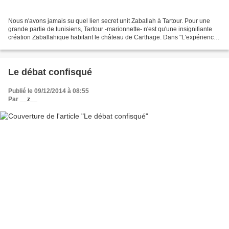
Nous n'avons jamais su quel lien secret unit Zaballah à Tartour. Pour une
grande partie de tunisiens, Tartour -marionnette- n'est qu'une insignifiante
création Zaballahique habitant le château de Carthage. Dans "L'expérience
tunisienne", fameux ouvrage...
Le débat confisqué
Publié le 09/12/2014 à 08:55
Par
__z__