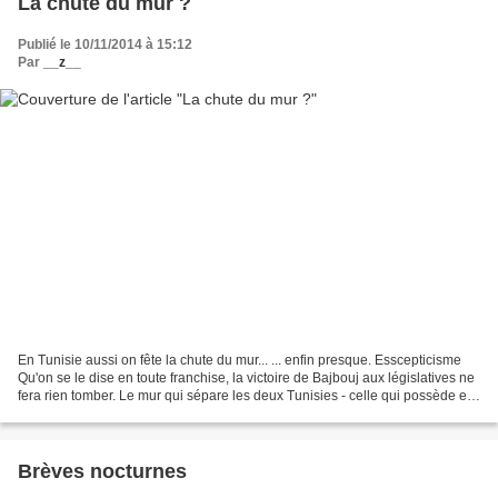
La chute du mur ?
Publié le 10/11/2014 à 15:12
Par
__z__
En Tunisie aussi on fête la chute du mur... ... enfin presque. Esscepticisme
Qu'on se le dise en toute franchise, la victoire de Bajbouj aux législatives ne
fera rien tomber. Le mur qui sépare les deux Tunisies - celle qui possède et
celle qui n'a rien-...
Brèves nocturnes