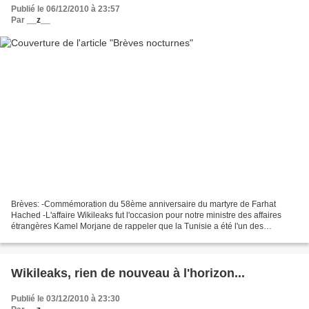
Publié le 06/12/2010 à 23:57
Par
__z__
Brèves: -Commémoration du 58ème anniversaire du martyre de Farhat
Hached -L'affaire Wikileaks fut l'occasion pour notre ministre des affaires
étrangères Kamel Morjane de rappeler que la Tunisie a été l'un des
premiers pays à avoir mis en garde contre...
Wikileaks, rien de nouveau à l'horizon...
Publié le 03/12/2010 à 23:30