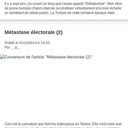
Il y a sept ans, j'ai ouvert ce blog que j'avais appelé "Débatunisie". Mon rêve
de jeune tunisien d'alors était de reconstituer virtuellement et à mon échelle
un semblant de débat public. La Tunisie de cette lointaine époque était
muette. Zaba trônait...
Métastase électorale (2)
Publié le 01/12/2014 à 14:33
Par
__z__
Ceci est la caricature que font les bajboujeux du Tartour. Elle n'est vraie que