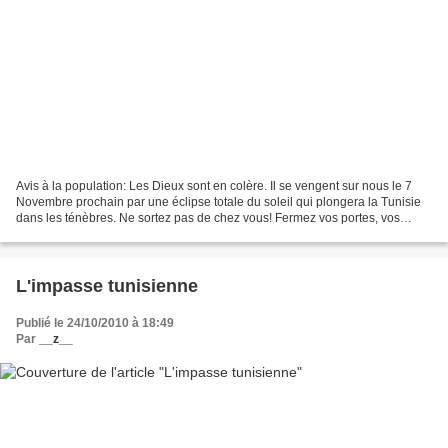
Avis à la population: Les Dieux sont en colère. Il se vengent sur nous le 7
Novembre prochain par une éclipse totale du soleil qui plongera la Tunisie
dans les ténèbres. Ne sortez pas de chez vous! Fermez vos portes, vos
fenêtre et vos téléviseurs et...
L'impasse tunisienne
Publié le 24/10/2010 à 18:49
Par
__z__