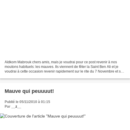
Aïdkom Mabrouk chers amis, mais je voudrai pour ce post revenir à nos
moutons habituels: les mauves. Ils viennent de fêter la Saint Ben Ali et je
voudrai à cette occasion revenir rapidement sur le rite du 7 Novembre et son
concept paradoxal du Changement...
Mauve qui peuuuut!
Publié le 05/11/2010 à 01:15
Par
__z__