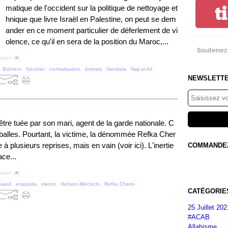
t
matique de l'occident sur la politique de nettoyage et
hnique que livre Israël en Palestine, on peut se dem
ander en ce moment particulier de déferlement de vi
olence, ce qu'il en sera de la position du Maroc,...
Soutenez 
alien [
#
]
,
Bahreïn
,
Soudan
,
normalisation
,
émirats
,
Handala
,
Naji al-Ali
NEWSLETT
tre tuée par son mari, agent de la garde nationale. C
de balles. Pourtant, la victime, la dénommée Refka Cher
te à plusieurs reprises, mais en vain (voir ici). L'inertie
COMMANDEZ 
ace...
alien [
#
]
Saied
,
enazeda
,
metoo
,
Hichem Méchichi
,
Refka Cherni
CATÉGORIE
25 Juillet 202
#ACAB
Allahisme