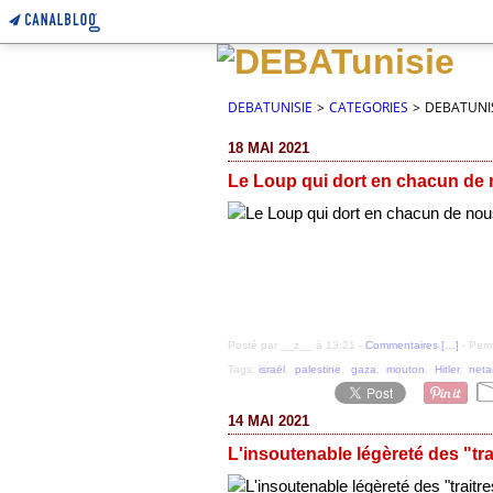
DEBATUNISIE
>
CATEGORIES
>
DEBATUNI
18 MAI 2021
Le Loup qui dort en chacun de 
Posté par __z__ à 13:21 -
Commentaires [
…
]
- Perm
Tags:
israël
,
palestine
,
gaza
,
mouton
,
Hitler
,
net
14 MAI 2021
L'insoutenable légèreté des "tra