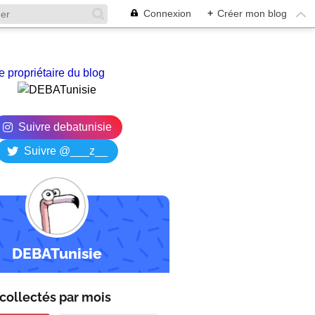
Connexion
+
Créer mon blog
e propriétaire du blog
Suivre debatunisie
Suivre @___z__
DEBATunisie
collectés par
mois