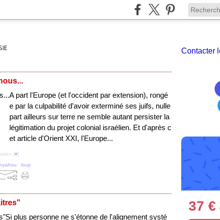
SIE
Contacter l
nous...
A part l'Europe (et l'occident par extension), rongé
e par la culpabilité d'avoir exterminé ses juifs, nulle
part ailleurs sur terre ne semble autant persister la
légitimation du projet colonial israélien. Et d'après c
et article d'Orient XXI, l'Europe...
alien [
#
]
anyahou
,
loup
37 €
itres"
Si plus personne ne s'étonne de l'alignement systé