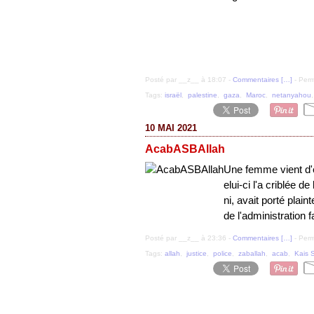
Posté par __z__ à 18:07 -
Commentaires [
…
]
- Perm
Tags:
israël
,
palestine
,
gaza
,
Maroc
,
netanyahou
10 MAI 2021
AcabASBAllah
Une femme vient d'ê
elui-ci l'a criblée 
ni, avait porté plain
de l'administration f
Posté par __z__ à 23:36 -
Commentaires [
…
]
- Perm
Tags:
allah
,
justice
,
police
,
zaballah
,
acab
,
Kais 