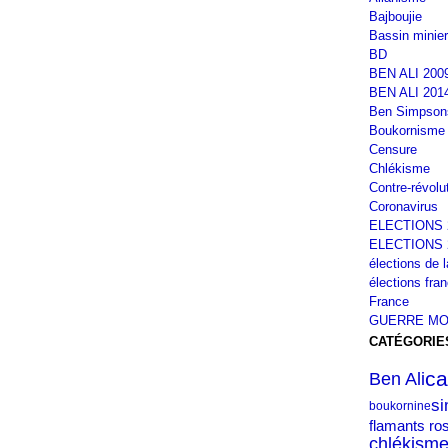
Bajboujie
Bassin minier
BD
BEN ALI 200
BEN ALI 201
Ben Simpson
Boukornisme
Censure
Chlékisme
Contre-révolu
Coronavirus
ELECTIONS 
ELECTIONS 
élections de 
élections fra
France
GUERRE MO
CATÉGORIE
ca
Ben Ali
s
boukornine
flamants ro
chlékism