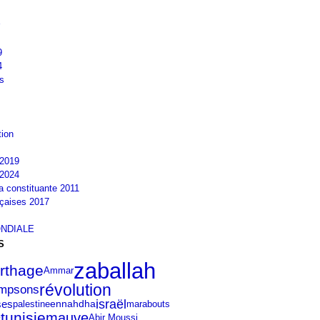
9
4
s
tion
2019
2024
la constituante 2011
nçaises 2017
NDIALE
S
zaballah
rthage
Ammar
révolution
impsons
israël
ennahdha
ses
palestine
marabouts
tunisie
mauve
e
Abir Moussi