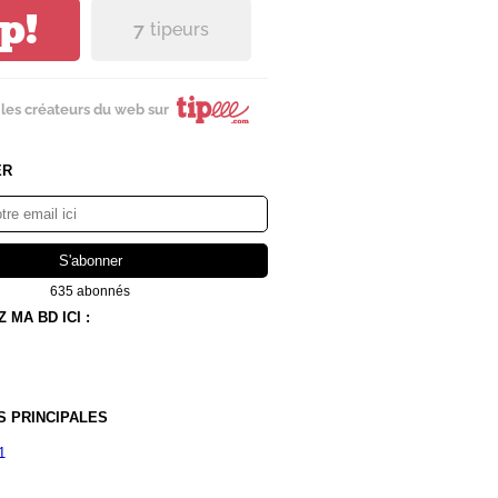
ip!
7
tipeurs
les créateurs du web sur
ER
635 abonnés
MA BD ICI :
S PRINCIPALES
1