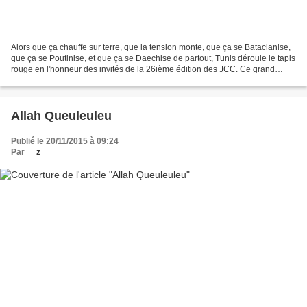
Alors que ça chauffe sur terre, que la tension monte, que ça se Bataclanise,
que ça se Poutinise, et que ça se Daechise de partout, Tunis déroule le tapis
rouge en l'honneur des invités de la 26ième édition des JCC. Ce grand
évènement culturel qui met...
Allah Queuleuleu
Publié le 20/11/2015 à 09:24
Par
__z__