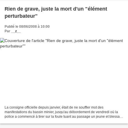
Rien de grave, juste la mort d'un "élément
perturbateur"
Publié le 08/06/2008 à 10:00
Par
__z__
La consigne officielle depuis janvier, était de ne souffler mot des
manifestations du bassin minier, jusqu'au débordement de vendredi où la
police a commencé à tirer sur la foule tuant au passage un jeune et blessant
cinq autres. Ce sordide dénouement...