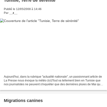
Tunisie, Terre de sérénité
Publié le 12/05/2008 à 14:46
Par
__z__
Aujourd'hui, dans la rubrique "actualité nationale", un passionnant article de
La Presse nous évoque la météo (ici)Tout va tellement bien en Tunisie que
nos journalistes ne peuvent s'inquiéter que des dernières pluies de Mai qui
font "crier haro" les...
Migrations canines