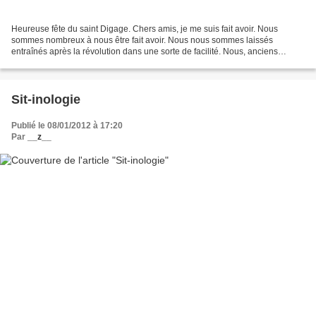
Heureuse fête du saint Digage. Chers amis, je me suis fait avoir. Nous
sommes nombreux à nous être fait avoir. Nous nous sommes laissés
entraînés après la révolution dans une sorte de facilité. Nous, anciens
blogueurs, atomes libres et autres perturbateurs....
Sit-inologie
Publié le 08/01/2012 à 17:20
Par
__z__