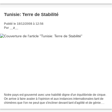
caricature de La Presse...
Tunisie: Terre de Stabilité
Publié le 18/12/2008 à 12:56
Par
__z__
Notre pays est gouverné avec une habilité digne d'un équilibriste de cirque.
On arrive à faire avaler à l'opinion et aux instances internationales tant de
chimères que l'on ne peut que s'incliner devant tant d'agilité et de génie.
Grâce à une politique...