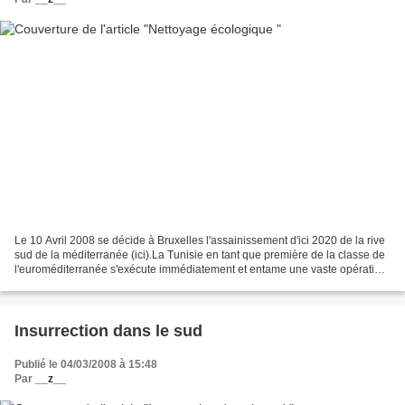
Le 10 Avril 2008 se décide à Bruxelles l'assainissement d'ici 2020 de la rive
sud de la méditerranée (ici).La Tunisie en tant que première de la classe de
l'euroméditerranée s'exécute immédiatement et entame une vaste opération
de nettoyage des bassins...
Insurrection dans le sud
Publié le 04/03/2008 à 15:48
Par
__z__