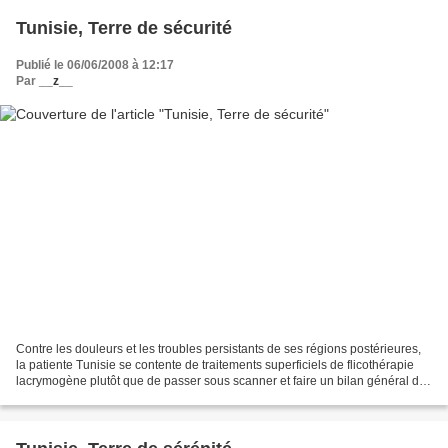
Tunisie, Terre de sécurité
Publié le 06/06/2008 à 12:17
Par
__z__
Contre les douleurs et les troubles persistants de ses régions postérieures,
la patiente Tunisie se contente de traitements superficiels de flicothérapie
lacrymogène plutôt que de passer sous scanner et faire un bilan général de
santé.Malgré la propagation...