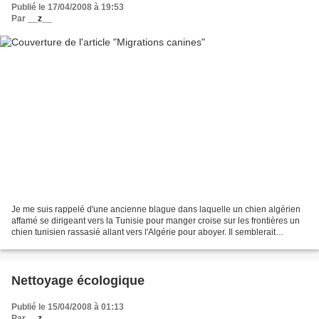
Publié le 17/04/2008 à 19:53
Par
__z__
Je me suis rappelé d'une ancienne blague dans laquelle un chien algérien
affamé se dirigeant vers la Tunisie pour manger croise sur les frontières un
chien tunisien rassasié allant vers l'Algérie pour aboyer. Il semblerait
aujourd'hui que cette blague...
Nettoyage écologique
Publié le 15/04/2008 à 01:13
Par
__z__