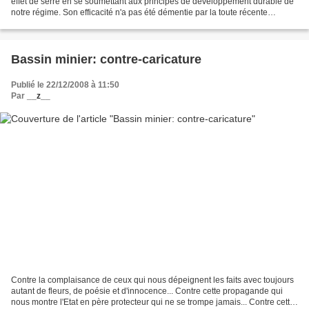
effet de serre en se soumettant aux principes de développement durable de
notre régime. Son efficacité n'a pas été démentie par la toute récente
condamnation du journaliste Fahem...
Bassin minier: contre-caricature
Publié le 22/12/2008 à 11:50
Par
__z__
Contre la complaisance de ceux qui nous dépeignent les faits avec toujours
autant de fleurs, de poésie et d'innocence... Contre cette propagande qui
nous montre l'Etat en père protecteur qui ne se trompe jamais... Contre cette