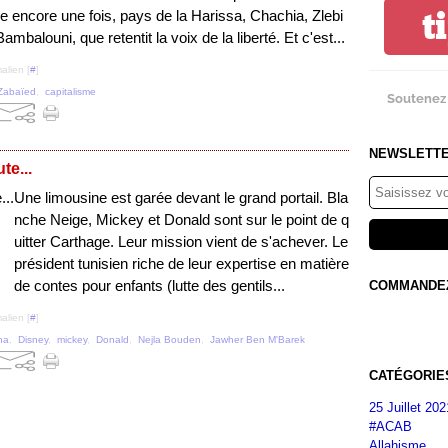
t
ie encore une fois, pays de la Harissa, Chachia, Zlebi
Bambalouni, que retentit la voix de la liberté. Et c'est...
alien [
#
]
Zabaïed
,
capitalisme
Soutenez 
NEWSLETT
te...
Une limousine est garée devant le grand portail. Bla
nche Neige, Mickey et Donald sont sur le point de q
uitter Carthage. Leur mission vient de s'achever. Le
président tunisien riche de leur expertise en matière
de contes pour enfants (lutte des gentils...
COMMANDEZ 
alien [
#
]
ha
,
Disney
,
mickey
,
Donald
,
Nejla Bouden
,
Jawher Ben M'Barek
CATÉGORIE
25 Juillet 202
#ACAB
Allahisme