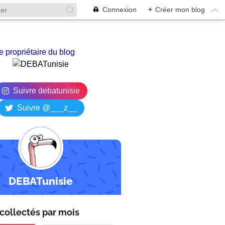
Connexion
+
Créer mon blog
e propriétaire du blog
Suivre debatunisie
Suivre @___z__
DEBATunisie
collectés par
mois