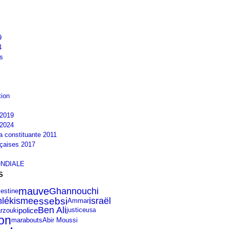
9
4
s
tion
2019
2024
la constituante 2011
nçaises 2017
NDIALE
S
mauve
Ghannouchi
lestine
israël
hlékisme
essebsi
Ammar
Ben Ali
police
rzouki
justice
usa
ion
Abir Moussi
marabouts