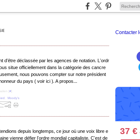
SIE
Contacter l
nt d'être déclassée par les agences de notation. L'ordr
nous situe officiellement dans la catégorie des cancre
usement, nous pouvons compter sur notre président
honneur du pays ( voir ici ). A propos...
alien [
#
]
ied
,
Moody's
37 €
endions depuis longtemps, ce jour où une voix libre e
aine vienne défier l'ordre mondial capitaliste. C'est de