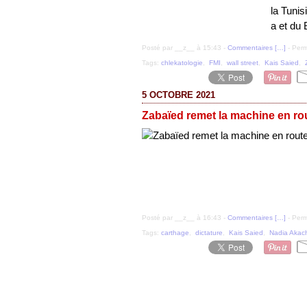
la Tunis
a et du 
Posté par __z__ à 15:43 -
Commentaires [
…
]
- Perm
Tags:
chlekatologie
,
FMI
,
wall street
,
Kais Saied
,
5 OCTOBRE 2021
Zabaïed remet la machine en rou
Posté par __z__ à 16:43 -
Commentaires [
…
]
- Perm
Tags:
carthage
,
dictature
,
Kais Saied
,
Nadia Akac