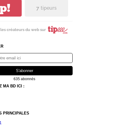
ip!
7
tipeurs
les créateurs du web sur
ER
635 abonnés
MA BD ICI :
S PRINCIPALES
1