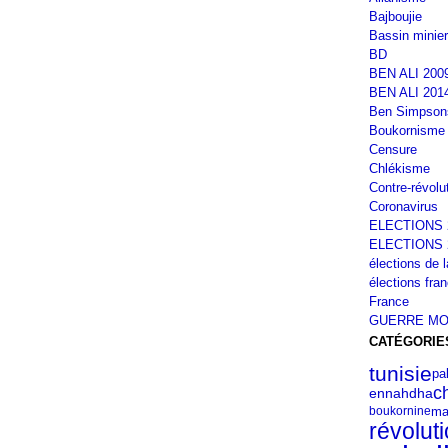
Bajboujie
Bassin minier
BD
BEN ALI 200
BEN ALI 201
Ben Simpson
Boukornisme
Censure
Chlékisme
Contre-révolu
Coronavirus
ELECTIONS 
ELECTIONS 
élections de 
élections fra
France
GUERRE MO
CATÉGORIE
tunisie
pa
c
ennahdha
ma
boukornine
révolut