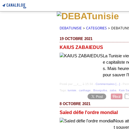
DEBATUNISIE
>
CATEGORIES
>
DEBATUNI
19 OCTOBRE 2021
KAIUS ZABAIEDUS
La Tunisie vie
e capitaliste 
s. Mais heure
pour sauver l'
Posté par __z__ à 15:34 -
Commentaires [
…
]
- Perm
Tags:
tunisie
,
carthage
,
Bourguiba
,
zaba
,
Kais Sa
8 OCTOBRE 2021
Saïed défie l'ordre mondial
Nous att
t souver