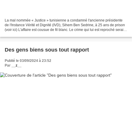
La mal nommée « Justice » tunisienne a condamné l'ancienne présidente
de l'Instance Vérité et Dignité (IVD), Sihem Ben Sedrine, à 25 ans de prison
(voir ici) L'affaire est cousue de fil blanc. Le crime qui lui est reproché serait
lié à de prétendus abus,...
Des gens biens sous tout rapport
Publié le 03/09/2024 à 23:52
Par
__z__