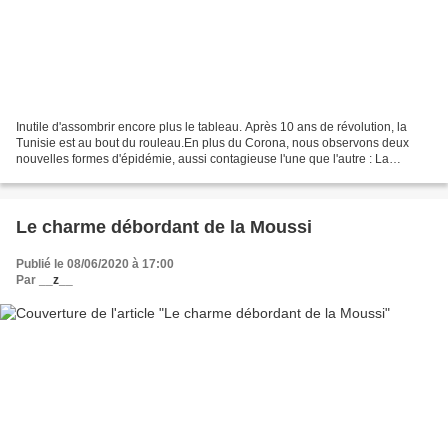
Inutile d'assombrir encore plus le tableau. Après 10 ans de révolution, la
Tunisie est au bout du rouleau.En plus du Corona, nous observons deux
nouvelles formes d'épidémie, aussi contagieuse l'une que l'autre : La
kamourisation Partie du Kamour, zone...
Le charme débordant de la Moussi
Publié le 08/06/2020 à 17:00
Par
__z__