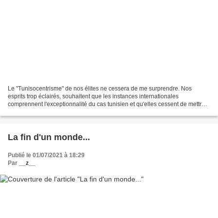
Le "Tunisocentrisme" de nos élites ne cessera de me surprendre. Nos
esprits trop éclairés, souhaitent que les instances internationales
comprennent l'exceptionnalité du cas tunisien et qu'elles cessent de mettre
la pression sur notre Kaïs Saïed. Toute...
La fin d'un monde...
Publié le 01/07/2021 à 18:29
Par
__z__