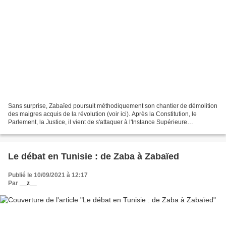
Sans surprise, Zabaïed poursuit méthodiquement son chantier de démolition
des maigres acquis de la révolution (voir ici). Après la Constitution, le
Parlement, la Justice, il vient de s'attaquer à l'Instance Supérieure
Indépendante pour les Elections (Isie)...
Le débat en Tunisie : de Zaba à Zabaïed
Publié le 10/09/2021 à 12:17
Par
__z__