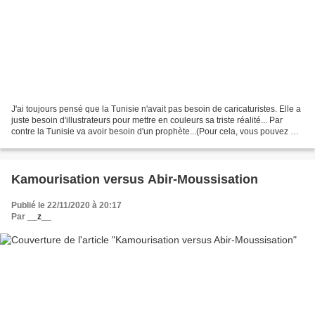
J'ai toujours pensé que la Tunisie n'avait pas besoin de caricaturistes. Elle a
juste besoin d'illustrateurs pour mettre en couleurs sa triste réalité... Par
contre la Tunisie va avoir besoin d'un prophète...(Pour cela, vous pouvez me
contacter sur findumonde@boukornisme.com)...
Kamourisation versus Abir-Moussisation
Publié le 22/11/2020 à 20:17
Par
__z__