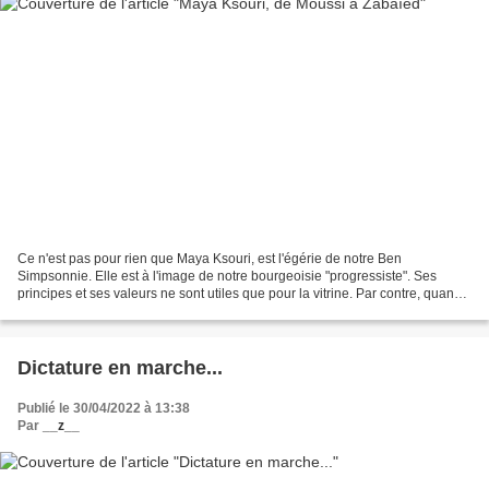
Ce n'est pas pour rien que Maya Ksouri, est l'égérie de notre Ben
Simpsonnie. Elle est à l'image de notre bourgeoisie "progressiste". Ses
principes et ses valeurs ne sont utiles que pour la vitrine. Par contre, quand il
s'agit de sauvegarder ses intérêts...
Dictature en marche...
Publié le 30/04/2022 à 13:38
Par
__z__