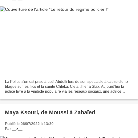
La Police s'en est prise à Lotfi Abdelli lors de son spectacle à cause d'une
blague sur les flics et la sainte Chléka. C'était hier à Sfax. Aujourd'hui la
police livre à la vindicte populaire via les réseaux sociaux, une actrice
adultère arrêtée avec...
Maya Ksouri, de Moussi à Zabaïed
Publié le 06/07/2022 à 13:30
Par
__z__