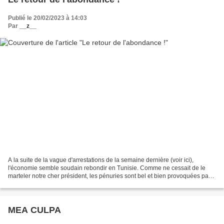
Publié le 20/02/2023 à 14:03
Par
__z__
A la suite de la vague d'arrestations de la semaine dernière (voir ici),
l'économie semble soudain rebondir en Tunisie. Comme ne cessait de le
marteler notre cher président, les pénuries sont bel et bien provoquées par
les traitres, les comploteurs et...
MEA CULPA