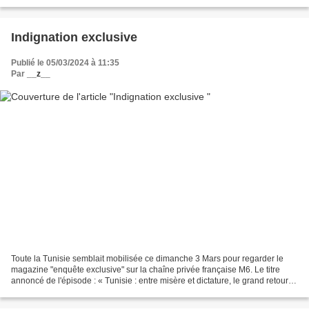
cibles. Problème : La solidarité...
Indignation exclusive
Publié le 05/03/2024 à 11:35
Par
__z__
Toute la Tunisie semblait mobilisée ce dimanche 3 Mars pour regarder le
magazine "enquête exclusive" sur la chaîne privée française M6. Le titre
annoncé de l'épisode : « Tunisie : entre misère et dictature, le grand retour
en arrière », a déclenché un...