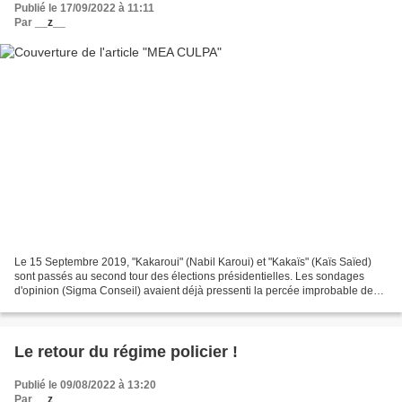
Publié le 17/09/2022 à 11:11
Par
__z__
Le 15 Septembre 2019, "Kakaroui" (Nabil Karoui) et "Kakaïs" (Kaïs Saïed)
sont passés au second tour des élections présidentielles. Les sondages
d'opinion (Sigma Conseil) avaient déjà pressenti la percée improbable de
l'outsider Saïed. J'ai fait partie...
Le retour du régime policier !
Publié le 09/08/2022 à 13:20
Par
__z__