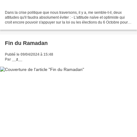
Dans la crise politique que nous traversons, il y a, me semble-t-il, deux
attitudes qu'il faudra absolument éviter : - L'attitude naïve et optimiste qui
croit encore pouvoir s'appuyer sur la loi ou les élections du 6 Octobre pour
faire tomber le régime....
Fin du Ramadan
Publié le 09/04/2024 à 15:48
Par
__z__