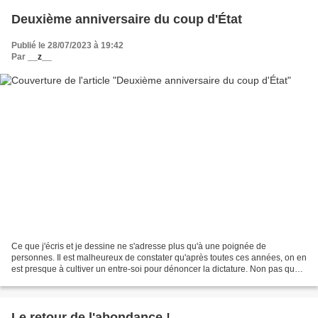
Deuxième anniversaire du coup d'État
Publié le 28/07/2023 à 19:42
Par
__z__
Ce que j'écris et je dessine ne s'adresse plus qu'à une poignée de
personnes. Il est malheureux de constater qu'après toutes ces années, on en
est presque à cultiver un entre-soi pour dénoncer la dictature. Non pas que
la majorité des tunisiens soutiennent...
Le retour de l'abondance !