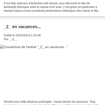
Il m'a fallu sept ans d'activisme anti-mauve, pour découvrir le lien de
familiarité phonique entre le mauve et le vomi. C'est grâce en particulier à
Hamed Karoui et son excellente performance rhétorique chez Samir el Wafi
que j'ai pu faire le rapprochement...
_Z_ en vacances...
Publié le 02/03/2014 à 23:46
Par
__z__
Désolé pour cette absence prolongée. J'avais besoin de vacances. Trop