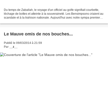
Du temps de Zaballah, le voyage d'un officiel au golfe signifiait courbette,
léchage de bottes et atteinte à la souveraineté. Les Bensimpsons criaient au
scandale et à la trahison nationale. Aujourd'hui avec notre sympa premier
ministre, c'est tout autre...
Le Mauve omis de nos bouches...
Publié le 09/03/2014 à 21:59
Par
__z__