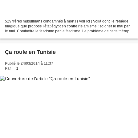
529 frères musulmans condamnés à mort ! ( voir ici ) Voilà donc le remède
magique que propose l'état égyptien contre l'islamisme : soigner le mal par
le mal. Combattre le fascisme par le fascisme. Le problème de cette thérapie
de choc, c'est qu'elle produit...
Ça roule en Tunisie
Publié le 24/03/2014 à 11:37
Par
__z__