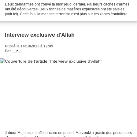
Deux gendarmes ont trouvé la mort jeudi dernier. Plusieurs caches d'armes
ont été découvertes. Deux tonnes de matières explosives ont été saisies
(voir ici). Cette fois, la menace terroriste n'est plus sur les zones frontalières.
Elle se rapproche des...
Interview exclusive d'Allah
Publié le 14/10/2013 à 12:09
Par
__z__
Jabeur Mejri est en effet encore en prison. Marzouki a gracié des prisonniers