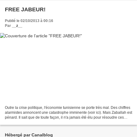
FREE JABEUR!
Publié le 02/10/2013 à 00:16
Par
__z__
Outre la crise politique, l'économie tunisienne se porte très mal. Des chiffres
alarmistes annoncent une catastrophe imminente (voir ici). Mais Zaballah est
pénard. Il sait que de toute façon, il n'a jamais été élu pour résoudre ces
problèmes bassement...
Hébergé par Canalblog