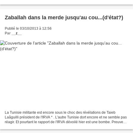
les assassinats de Belaid...
Zaballah dans la merde jusqu'au cou...(d'état?)
Publié le 03/10/2013 à 12:56
Par
__z__
La Tunisie militante est encore sous le choc des révélations de Taieb
Laâguilli président de l'IRVA * . L'autre Tunisie dort encore et ne semble pas
réagir. Et pourtant le rapport de l'IRVA dévoilé hier est une bombe. Preuves à
l'appui, le document implique...