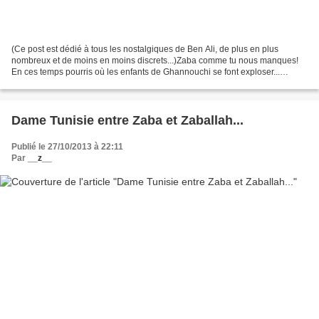
(Ce post est dédié à tous les nostalgiques de Ben Ali, de plus en plus
nombreux et de moins en moins discrets...)Zaba comme tu nous manques!
En ces temps pourris où les enfants de Ghannouchi se font exploser...
Combien sommes-nous nombreux à te regretter...
Dame Tunisie entre Zaba et Zaballah...
Publié le 27/10/2013 à 22:11
Par
__z__