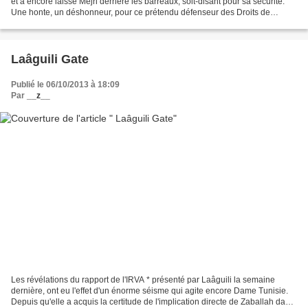
et a encore laissé Mejri derrière les barreaux, soit-disant pour sa sécurité.
Une honte, un déshonneur, pour ce prétendu défenseur des Droits de
l'Homme. Rappelons certaines...
Laâguili Gate
Publié le 06/10/2013 à 18:09
Par
__z__
Les révélations du rapport de l'IRVA * présenté par Laâguili la semaine
dernière, ont eu l'effet d'un énorme séisme qui agite encore Dame Tunisie.
Depuis qu'elle a acquis la certitude de l'implication directe de Zaballah dans