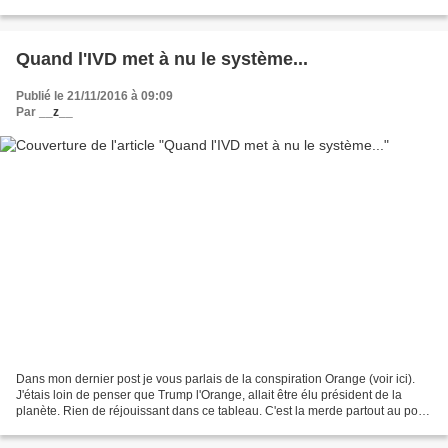
leur privation. Sa simple existence...
Quand l'IVD met à nu le système...
Publié le 21/11/2016 à 09:09
Par
__z__
Dans mon dernier post je vous parlais de la conspiration Orange (voir ici).
J'étais loin de penser que Trump l'Orange, allait être élu président de la
planète. Rien de réjouissant dans ce tableau. C'est la merde partout au point
que même en France, l'heureuse...