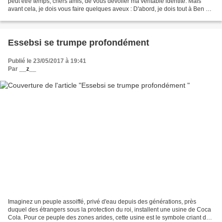
peut être temps, chers amis, de vous dévoiler ma véritable identité. Mais
avant cela, je dois vous faire quelques aveux : D'abord, je dois tout à Ben Ali.
C'est grâce à lui que...
Essebsi se trumpe profondément
Publié le 23/05/2017 à 19:41
Par
__z__
Imaginez un peuple assoiffé, privé d'eau depuis des générations, près
duquel des étrangers sous la protection du roi, installent une usine de Coca
Cola. Pour ce peuple des zones arides, cette usine est le symbole criant de