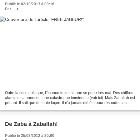
Publié le 02/10/2013 à 00:16
Par
__z__
Outre la crise politique, l'économie tunisienne se porte très mal. Des chiffres
alarmistes annoncent une catastrophe imminente (voir ici). Mais Zaballah est
pénard. Il sait que de toute façon, il n'a jamais été élu pour résoudre ces
problèmes bassement...
De Zaba à Zaballah!
Publié le 25/03/2012 à 20:00