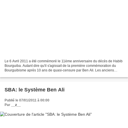
Le 6 Avril 2011 a été commémoré le 11ème anniversaire du décès de Habib
Bourguiba. Autant dire qu'il s'agissait de la première commémoration du
Bourguibisme après 10 ans de quasi-censure par Ben Ali. Les anciens
journaux de la propagande se sont bien...
SBA: le Système Ben Ali
Publié le 07/01/2011 à 00:00
Par
__z__