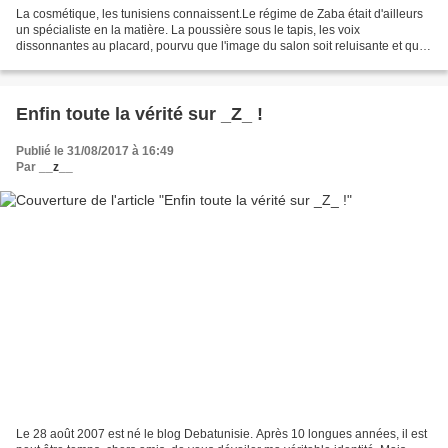
La cosmétique, les tunisiens connaissent.Le régime de Zaba était d'ailleurs
un spécialiste en la matière. La poussière sous le tapis, les voix
dissonnantes au placard, pourvu que l'image du salon soit reluisante et que
l'on fasse bonne figure, surtout...
Enfin toute la vérité sur _Z_ !
Publié le 31/08/2017 à 16:49
Par
__z__
Le 28 août 2007 est né le blog Debatunisie. Après 10 longues années, il est