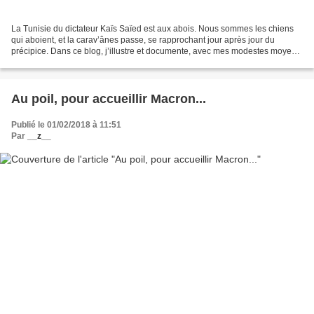
La Tunisie du dictateur Kaïs Saïed est aux abois. Nous sommes les chiens
qui aboient, et la carav’ânes passe, se rapprochant jour après jour du
précipice. Dans ce blog, j’illustre et documente, avec mes modestes moyens,
l’anatomie de cette chute annoncée...
Au poil, pour accueillir Macron...
Publié le 01/02/2018 à 11:51
Par
__z__