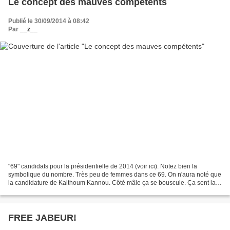
Le concept des mauves compétents
Publié le 30/09/2014 à 08:42
Par
__z__
"69" candidats pour la présidentielle de 2014 (voir ici). Notez bien la
symbolique du nombre. Très peu de femmes dans ce 69. On n'aura noté que
la candidature de Kalthoum Kannou. Côté mâle ça se bouscule. Ça sent la
testostérone et le zob (voir ici)....
FREE JABEUR!