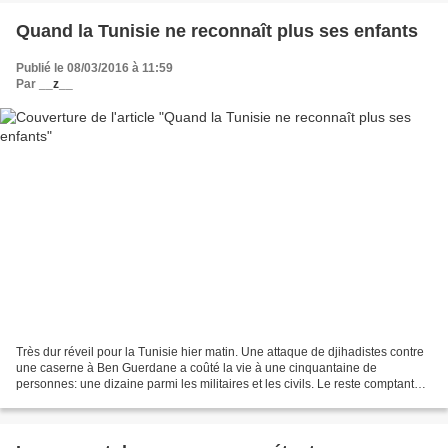
Quand la Tunisie ne reconnaît plus ses enfants
Publié le 08/03/2016 à 11:59
Par
__z__
Très dur réveil pour la Tunisie hier matin. Une attaque de djihadistes contre
une caserne à Ben Guerdane a coûté la vie à une cinquantaine de
personnes: une dizaine parmi les militaires et les civils. Le reste comptant
parmi les "éléments terroristes"...