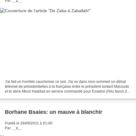
Par
__z__
J'ai fait un horrible cauchemar ce soir. J'ai vu dans mon sommeil un débat
télévisé de présidentielles à la française entre le président sortant Marzouki
et le sbire Mezri Haddad en service commandé pour Essebsi (l'élu favori de
la Ben Simpsonnie). Ça...
Borhane Bsaies: un mauve à blanchir
Publié le 26/09/2011 à 01:00
Par
__z__