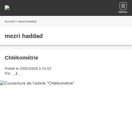
MENU
Accueil
» mezri haddad
mezri haddad
Chlékométrie
Publié le 29/01/2026 à 15:53
Par
__z__