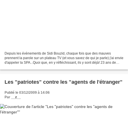
Depuis les évènements de Sidi Bouzid, chaque fois que des mauves
prennent la parole sur un plateau TV (et vous savez de qui je parle) j'ai envie
d'appeler la SPA...Quoi que, en y réfléchissant, ils y sont déjà! 23 ans de
dressage de chiens errants, y...
Les "patriotes" contre les "agents de l'étranger"
Publié le 03/12/2009 à 14:06
Par
__z__