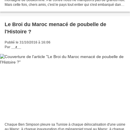
Mais cette fois, chers amis, c'est le pays tout entier qui s'est embarqué dans
le grand huit du siècle. Alors...
Le Broi du Maroc menacé de poubelle de
l'Histoire ?
Publié le 31/10/2016 à 16:06
Par
__z__
Chaque Ben Simpson pleure sa Tunisie à chaque délocalisation d'une usine
au Maroc, à chaque inauguration d'un mégaprojet royal au Maroc, à chaque