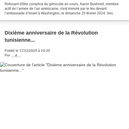
Refusant d'être complice du génocide en cours, Aaron Bushnell, membre
actif de l’armée de l’air américaine, s'est immolé par le feu devant
l’ambassade d’Israël à Washington, le dimanche 25 février 2024. Ses
dernières paroles ont été « Libérez la Palestine...
Dixième anniversaire de la Révolution
tunisienne...
Publié le 17/12/2020 à 19:20
Par
__z__