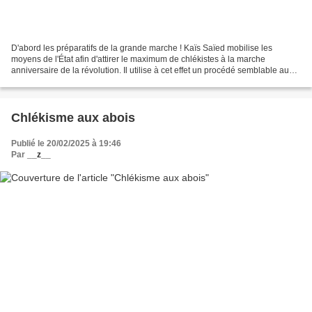
D'abord les préparatifs de la grande marche ! Kaïs Saïed mobilise les
moyens de l'État afin d'attirer le maximum de chlékistes à la marche
anniversaire de la révolution. Il utilise à cet effet un procédé semblable au
mien (rappelez-vous le piège à chlékas...
Chlékisme aux abois
Publié le 20/02/2025 à 19:46
Par
__z__