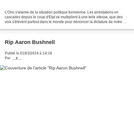
L'Onu s'alarme de la situation politique tunisienne. Les arrestations en
cascades depuis le coup d'Etat se multiplient à une telle vitesse, que des
voix s'élèvent partout dans le monde pour dénoncer la dictature de notre
sainte Chléka. C'est allé tellement...
Rip Aaron Bushnell
Publié le 01/03/2024 à 14:18
Par
__z__