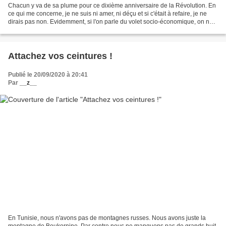
Chacun y va de sa plume pour ce dixième anniversaire de la Révolution. En
ce qui me concerne, je ne suis ni amer, ni déçu et si c'était à refaire, je ne
dirais pas non. Evidemment, si l'on parle du volet socio-économique, on ne
peut que constater l'échec...
Attachez vos ceintures !
Publié le 20/09/2020 à 20:41
Par
__z__
En Tunisie, nous n'avons pas de montagnes russes. Nous avons juste la
montagne de Boukornine. Par contre nous ne manquons pas de grands huit.