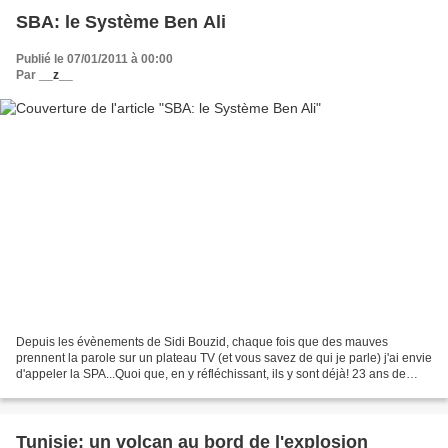
SBA: le Système Ben Ali
Publié le 07/01/2011 à 00:00
Par
__z__
Depuis les évènements de Sidi Bouzid, chaque fois que des mauves
prennent la parole sur un plateau TV (et vous savez de qui je parle) j'ai envie
d'appeler la SPA...Quoi que, en y réfléchissant, ils y sont déjà! 23 ans de
dressage de chiens errants, y...
Tunisie: un volcan au bord de l'explosion