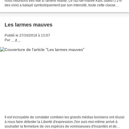
nous heurtions très vite à l'amère réalité. Le raz-de-marée Kaïs Saïed (72%
des voix) a balayé symboliquement par son intensité, toute cette classe
politique qui a trahi la révolution...
Les larmes mauves
Publié le 27/10/2018 à 13:07
Par
__z__
Il est incroyable de constater combien les grands médias tunisiens ont réussi
à nous faire détester la Liberté d'expression.J'en suis moi-même arrivé à
souhaiter la fermeture de ces espèces de vomisseuses d'insanités et de