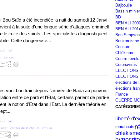
Bajboujie
Bassin minier
BD
i Bou Saïd a été incendiée la nuit du samedi 12 Janvi
BEN ALI 200
rvient à la suite d'une longue série d'attaques criminell
BEN ALI 201
e le culte des saints...Les spécialistes diagnostiquent
Ben Simpson
bite. Cette dangereuse...
Boukornisme
Censure
alien [
#
]
Chlékisme
h
,
cancer
Contre-révolu
Coronavirus
ELECTIONS 
ELECTIONS 
élections de 
élections fra
ues vont bon train depuis l'arrivée de Nada au pouvoir.
France
ation entre ce parti et l'Etat, certains parlent de parti-é
GUERRE MO
rent la notion d'Etat dans l'Etat. La dernière théorie en
CATÉGORIE
ept...
liberté d'
alien [
#
]
r
marabouts
awaat
,
conseil de la choura
,
choura
chlékism
hypocrito