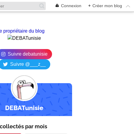
Connexion
+
Créer mon blog
e propriétaire du blog
Suivre debatunisie
Suivre @___z__
DEBATunisie
collectés par
mois