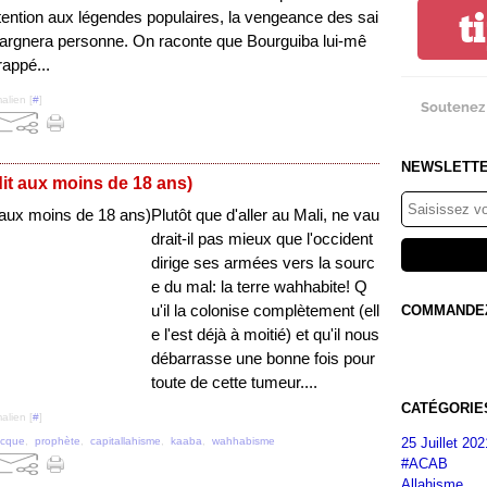
t
ttention aux légendes populaires, la vengeance des sai
pargnera personne. On raconte que Bourguiba lui-mê
rappé...
alien [
#
]
Soutenez 
NEWSLETT
it aux moins de 18 ans)
Plutôt que d'aller au Mali, ne vau
drait-il pas mieux que l'occident
dirige ses armées vers la sourc
e du mal: la terre wahhabite! Q
u'il la colonise complètement (ell
COMMANDEZ 
e l'est déjà à moitié) et qu'il nous
débarrasse une bonne fois pour
toute de cette tumeur....
CATÉGORIE
alien [
#
]
25 Juillet 202
cque
,
prophète
,
capitallahisme
,
kaaba
,
wahhabisme
#ACAB
Allahisme