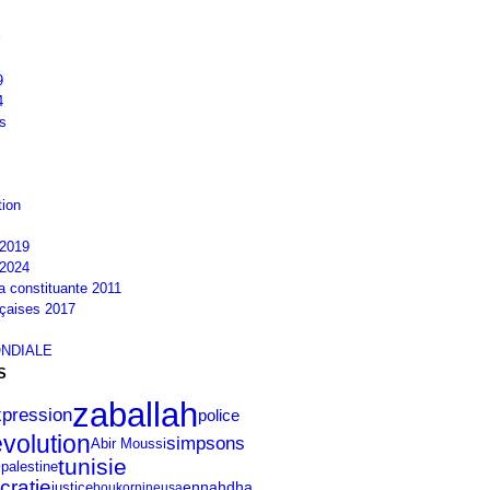
9
4
s
tion
2019
2024
la constituante 2011
nçaises 2017
NDIALE
S
zaballah
expression
police
évolution
simpsons
Abir Moussi
tunisie
e
palestine
cratie
ennahdha
justice
boukornine
usa