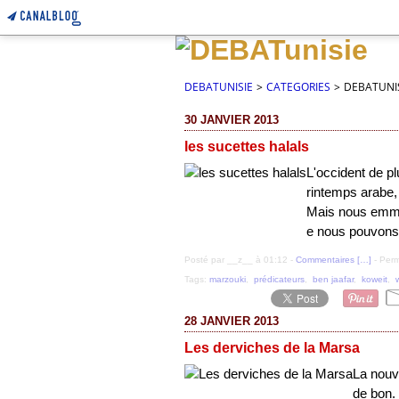
DEBATUNISIE
>
CATEGORIES
>
DEBATUNI
30 JANVIER 2013
les sucettes halals
L'occident de pl
rintemps arabe,
Mais nous emme
e nous pouvons c
Posté par __z__ à 01:12 -
Commentaires [
…
]
- Perm
Tags:
marzouki
,
prédicateurs
,
ben jaafar
,
koweit
,
28 JANVIER 2013
Les derviches de la Marsa
La nouv
de bon. 