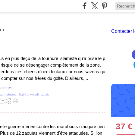
SIE
Contacter l
us en plus déçu de la tournure islamiste qu'a prise le p
 risque de se désengager complètement de la zone.
rdons ces chiens d'occidentaux car nous savons qu
ompter sur nos frères du golfe. D'ailleurs,...
alien [
#
]
wahhabisme
,
Nabil al-Awadi
,
zarzis
37 €
elle guerre menée contre les marabouts n'augure rien
Plus de 12 zaouïas viennent d'être attaquées. Si l'on