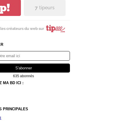
ip!
7
tipeurs
les créateurs du web sur
ER
635 abonnés
MA BD ICI :
S PRINCIPALES
1