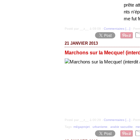
prête a
nts n'é
me fut f
Posté par __z__ à 09:08 -
Commentaires [
…
]
- Perm
21 JANVIER 2013
Marchons sur la Mecque! (interd
Posté par __z__ à 00:29 -
Commentaires [
…
]
- Perm
Tags:
mégaprojet
,
urbanisme
,
arabie saoudite
,
me