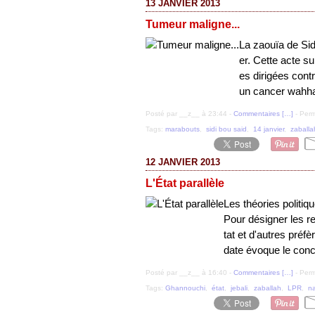
13 JANVIER 2013
Tumeur maligne...
La zaouïa de Sid
er. Cette acte su
es dirigées contr
un cancer wahha
Posté par __z__ à 23:44 -
Commentaires [
…
]
- Perm
Tags:
marabouts
,
sidi bou said
,
14 janvier
,
zaballa
12 JANVIER 2013
L'État parallèle
Les théories politiq
Pour désigner les rel
tat et d'autres préfè
date évoque le conc
Posté par __z__ à 16:40 -
Commentaires [
…
]
- Perm
Tags:
Ghannouchi
,
état
,
jebali
,
zaballah
,
LPR
,
n