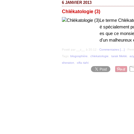
6 JANVIER 2013
Chlékatologie (3)
Le terme Chlékato
é spécialement pou
es que ce monsieu
d'un malheureux 
Posté par __z__ à 20:12 -
Commentaires [
…
]
- Perm
Tags:
blogosphère
,
chlekatologie
,
tarak Mekki
,
az
sheraton
,
olfa riahi