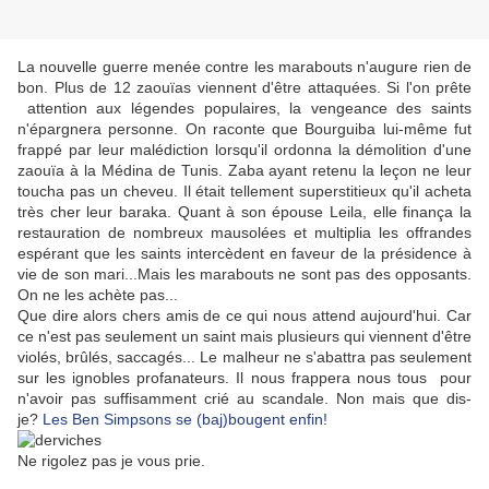
La nouvelle guerre menée contre les marabouts n'augure rien de
bon. Plus de 12 zaouïas viennent d'être attaquées. Si l'on prête
attention aux légendes populaires, la vengeance des saints
n'épargnera personne. On raconte que Bourguiba lui-même fut
frappé par leur malédiction lorsqu'il ordonna la démolition d'une
zaouïa à la Médina de Tunis. Zaba ayant retenu la leçon ne leur
toucha pas un cheveu. Il était tellement superstitieux qu'il acheta
très cher leur baraka. Quant à son épouse Leila, elle finança la
restauration de nombreux mausolées et multiplia les offrandes
espérant que les saints intercèdent en faveur de la présidence à
vie de son mari...Mais les marabouts ne sont pas des opposants.
On ne les achète pas...
Que dire alors chers amis de ce qui nous attend aujourd'hui. Car
ce n'est pas seulement un saint mais plusieurs qui viennent d'être
violés, brûlés, saccagés... Le malheur ne s'abattra pas seulement
sur les ignobles profanateurs. Il nous frappera nous tous pour
n'avoir pas suffisamment crié au scandale. Non mais que dis-
je?
Les Ben Simpsons se (baj)bougent enfin!
Ne rigolez pas je vous prie.