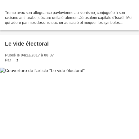
Trump avec son allégeance pavlovienne au sionisme, conjuguée à son
racisme anti-arabe, déclare unilatéralement Jérusalem capitale d'Israël. Moi
qui adore par mes dessins toucher au sacré et moquer les symboles
religieux, j'avoue m'être senti très indigné...
Le vide électoral
Publié le 04/12/2017 à 08:37
Par
__z__