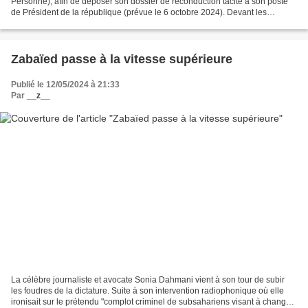
Personne), afin de déposer son dossier de reconduction tacite à son poste
de Président de la république (prévue le 6 octobre 2024). Devant les
caméras, il tenait à porter lui-même...
Zabaïed passe à la vitesse supérieure
Publié le 12/05/2024 à 21:33
Par
__z__
La célèbre journaliste et avocate Sonia Dahmani vient à son tour de subir
les foudres de la dictature. Suite à son intervention radiophonique où elle
ironisait sur le prétendu "complot criminel de subsahariens visant à changer