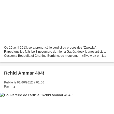
Ce 10 avril 2013, sera prononcé le verdict du procès des "Zwewla".
Rappelons les faits:Le 3 novembre dernier, à Gabès, deux jeunes artistes,
Oussema Bouagila et Chahine Berriche, du mouvement «Zwewla» ont tagué
un mur à Gabès. Ils furent arrêtés et accusés...
Rchid Ammar 404!
Publié le 01/06/2012 à 01:00
Par
__z__