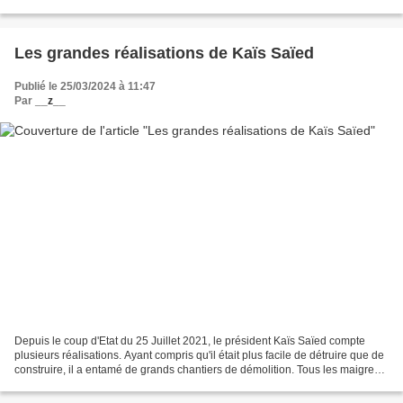
la composition ethnique...
Les grandes réalisations de Kaïs Saïed
Publié le 25/03/2024 à 11:47
Par
__z__
Depuis le coup d'Etat du 25 Juillet 2021, le président Kaïs Saïed compte
plusieurs réalisations. Ayant compris qu'il était plus facile de détruire que de
construire, il a entamé de grands chantiers de démolition. Tous les maigres
acquis de la Révolution...