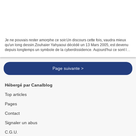
Je ne pouvais rester amorphe ce soir.Un discours cette fois, vaudra mieux
qu'un long dessin.Zouhaier Yahyaoui décédé un 13 Mars 2005, est devenu
depuis longtemps un symbole de la cyberdissidence. Aujourd'hui ce sont les
autorités de Carthage qui officialisent...
Page suivante >
Hébergé par Canalblog
Top articles
Pages
Contact
Signaler un abus
C.G.U.