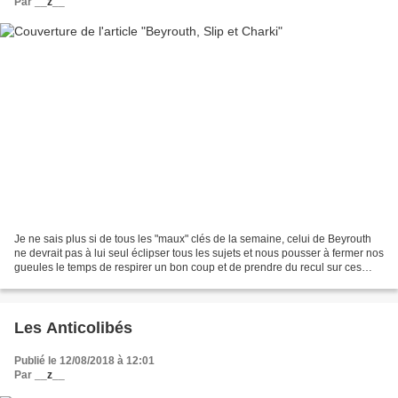
Par
__z__
Je ne sais plus si de tous les "maux" clés de la semaine, celui de Beyrouth
ne devrait pas à lui seul éclipser tous les sujets et nous pousser à fermer nos
gueules le temps de respirer un bon coup et de prendre du recul sur ces
malheurs qui nous tombent...
Les Anticolibés
Publié le 12/08/2018 à 12:01
Par
__z__