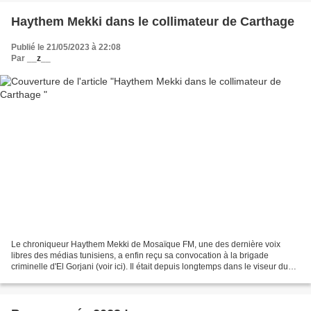
Haythem Mekki dans le collimateur de Carthage
Publié le 21/05/2023 à 22:08
Par
__z__
Le chroniqueur Haythem Mekki de Mosaïque FM, une des dernière voix
libres des médias tunisiens, a enfin reçu sa convocation à la brigade
criminelle d'El Gorjani (voir ici). Il était depuis longtemps dans le viseur du
régime policier de Zabaïed. L'arrestation...