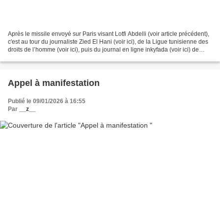
Après le missile envoyé sur Paris visant Lotfi Abdelli (voir article précédent),
c'est au tour du journaliste Zied El Hani (voir ici), de la Ligue tunisienne des
droits de l’homme (voir ici), puis du journal en ligne inkyfada (voir ici) de
tomber sous...
Appel à manifestation
Publié le 09/01/2026 à 16:55
Par
__z__