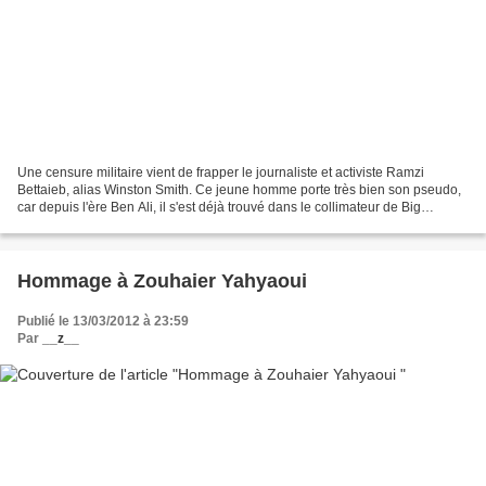
Une censure militaire vient de frapper le journaliste et activiste Ramzi
Bettaieb, alias Winston Smith. Ce jeune homme porte très bien son pseudo,
car depuis l'ère Ben Ali, il s'est déjà trouvé dans le collimateur de Big
Brother. Depuis quelques jours...
Hommage à Zouhaier Yahyaoui
Publié le 13/03/2012 à 23:59
Par
__z__