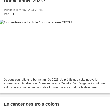
Bonne année 2023 !
Publié le 07/01/2023 à 23:16
Par
__z__
Je vous souhaite une bonne année 2023. Je prédis que cette nouvelle
année sera décisive pour Boukornine et la Sebkha. Je m'engage à continuer
à illustrer et commenter l'actualité tunisienne et ce malgré le désintérêt
croissant du public à l'égard de la...
Le cancer des trois colons