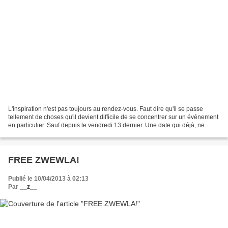
L'inspiration n'est pas toujours au rendez-vous. Faut dire qu'il se passe
tellement de choses qu'il devient difficile de se concentrer sur un événement
en particulier. Sauf depuis le vendredi 13 dernier. Une date qui déjà, ne
présage rien d'heureux. Date...
FREE ZWEWLA!
Publié le 10/04/2013 à 02:13
Par
__z__