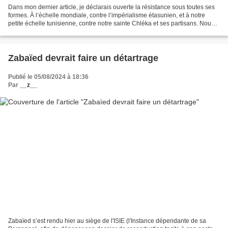
Dans mon dernier article, je déclarais ouverte la résistance sous toutes ses
formes. À l’échelle mondiale, contre l’impérialisme étasunien, et à notre
petite échelle tunisienne, contre notre sainte Chléka et ses partisans. Nous
n’avons pas d’armes, nous...
Zabaïed devrait faire un détartrage
Publié le 05/08/2024 à 18:36
Par
__z__
Zabaïed s’est rendu hier au siège de l'ISIE (l'Instance dépendante de sa