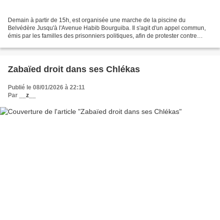
Demain à partir de 15h, est organisée une marche de la piscine du
Belvédère Jusqu'à l'Avenue Habib Bourguiba. Il s'agit d'un appel commun,
émis par les familles des prisonniers politiques, afin de protester contre
l'oppression. Cette affiche est un incroyable...
Zabaïed droit dans ses Chlékas
Publié le 08/01/2026 à 22:11
Par
__z__