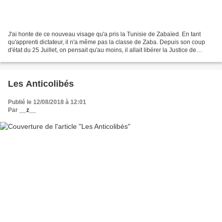
J'ai honte de ce nouveau visage qu'a pris la Tunisie de Zabaïed. En tant
qu'apprenti dictateur, il n'a même pas la classe de Zaba. Depuis son coup
d'état du 25 Juillet, on pensait qu'au moins, il allait libérer la Justice de
l'emprise des Islamistes pour...
Les Anticolibés
Publié le 12/08/2018 à 12:01
Par
__z__