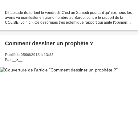
D'habitude ils sortent le vendredi. C'est un Samedi pourtant qu'hier, nous les
avons vu manifester en grand nombre au Bardo, contre le rapport de la
COLIBE (voir ici). Ce désormais très polémique rapport qui agite l'opinion
depuis quelques semaines, n'a...
Comment dessiner un prophète ?
Publié le 05/08/2018 à 13:33
Par
__z__