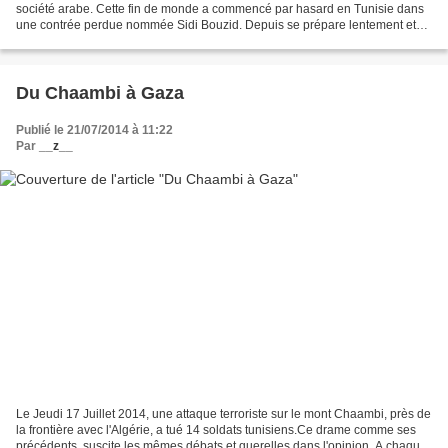
société arabe. Cette fin de monde a commencé par hasard en Tunisie dans
une contrée perdue nommée Sidi Bouzid. Depuis se prépare lentement et
dans la douleur, le terrain d'un nouveau...
Du Chaambi à Gaza
Publié le 21/07/2014 à 11:22
Par
__z__
Le Jeudi 17 Juillet 2014, une attaque terroriste sur le mont Chaambi, près de
la frontière avec l'Algérie, a tué 14 soldats tunisiens.Ce drame comme ses
précédents, suscite les mêmes débats et querelles dans l'opinion. A chaque