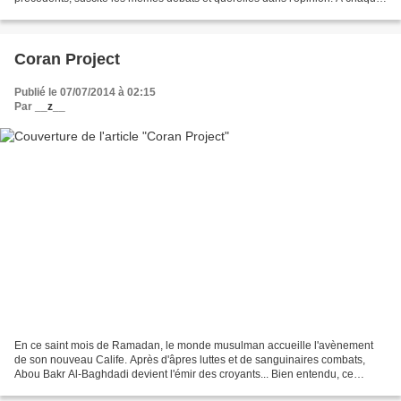
fois deux théories s'affrontent...
Coran Project
Publié le 07/07/2014 à 02:15
Par
__z__
En ce saint mois de Ramadan, le monde musulman accueille l'avènement
de son nouveau Calife. Après d'âpres luttes et de sanguinaires combats,
Abou Bakr Al-Baghdadi devient l'émir des croyants... Bien entendu, ce
monsieur n'a rien à voir avec l'Islam diront...