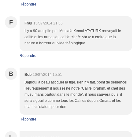
Répondre
F
Fraji
15/07/2014 21:36
Il y a 90 ans pile poil Mustafa Kemal ATATURK renvoyait le
calife et les armes du califat,<br /> <br /> à croire que la
nature a horreur du vide théologique.
Répondre
B
Bob
10/07/2014 15:51
Bajbouj a beau astiquer la tige, rien n'y fait, point de semence!
Heureusement il nous reste notre ''Calife Ibrahim, et chef des
musulmans partout dans le monde'', il nous sauvera puis, il
sera zigouillé comme tous les Califes depuis Omar... et les
ricains n'étaient pour rien.
Répondre