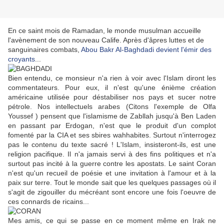
En ce saint mois de Ramadan, le monde musulman accueille
l'avènement de son nouveau Calife. Après d'âpres luttes et de
sanguinaires combats,
Abou Bakr Al-Baghdadi devient l'émir des
croyants
...
Bien entendu, ce monsieur n'a rien à voir avec l'Islam diront les
commentateurs. Pour eux, il n'est qu'une énième création
américaine utilisée pour déstabiliser nos pays et sucer notre
pétrole. Nos intellectuels arabes (Citons l'exemple de Olfa
Youssef ) pensent que l'islamisme de Zabllah jusqu'à Ben Laden
en passant par Erdogan, n'est que le produit d'un complot
fomenté par la CIA et ses sbires wahhabites. Surtout n'interrogez
pas le contenu du texte sacré ! L'Islam, insisteront-ils, est une
religion pacifique. Il n'a jamais servi à des fins politiques et n'a
surtout pas incité à la guerre contre les apostats. Le saint Coran
n'est qu'un recueil de poésie et une invitation à l'amour et à la
paix sur terre. Tout le monde sait que les quelques passages où il
s'agit de zigouiller du mécréant sont encore une fois l'oeuvre de
ces connards de ricains...
Mes amis, ce qui se passe en ce moment même en Irak ne