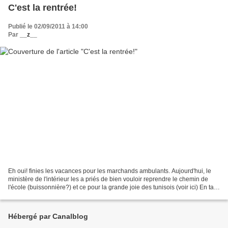
C'est la rentrée!
Publié le 02/09/2011 à 14:00
Par
__z__
Eh oui! finies les vacances pour les marchands ambulants. Aujourd'hui, le
ministère de l'intérieur les a priés de bien vouloir reprendre le chemin de
l'école (buissonnière?) et ce pour la grande joie des tunisois (voir ici) En tant
qu'usager de l'espace...
Hébergé par Canalblog