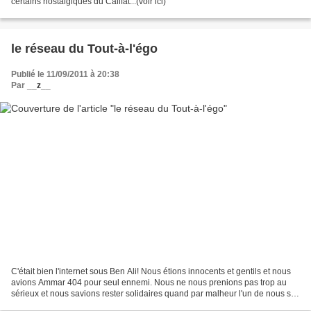
certains nostalgiques du Califat...(voir ici)
le réseau du Tout-à-l'égo
Publié le 11/09/2011 à 20:38
Par
__z__
C'était bien l'internet sous Ben Ali! Nous étions innocents et gentils et nous
avions Ammar 404 pour seul ennemi. Nous ne nous prenions pas trop au
sérieux et nous savions rester solidaires quand par malheur l'un de nous se
faisait choper. Mais voilà...