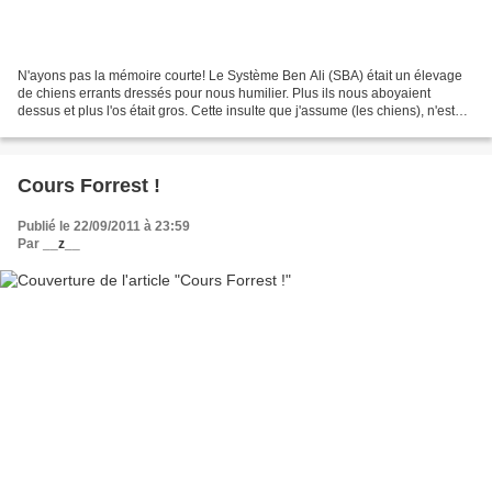
N'ayons pas la mémoire courte! Le Système Ben Ali (SBA) était un élevage
de chiens errants dressés pour nous humilier. Plus ils nous aboyaient
dessus et plus l'os était gros. Cette insulte que j'assume (les chiens), n'est
rien comparée à l'insulte que...
Cours Forrest !
Publié le 22/09/2011 à 23:59
Par
__z__