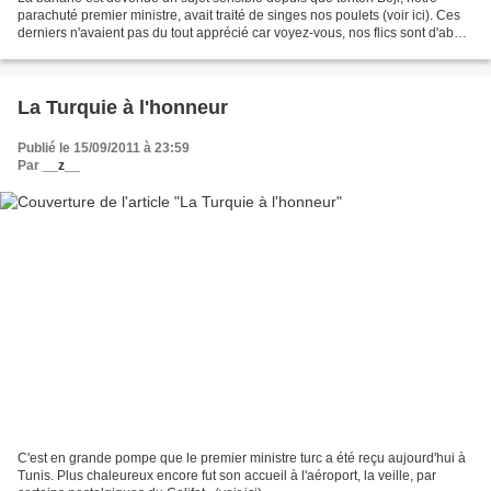
parachuté premier ministre, avait traité de singes nos poulets (voir ici). Ces
derniers n'avaient pas du tout apprécié car voyez-vous, nos flics sont d'abord
des êtres humains capables...
La Turquie à l'honneur
Publié le 15/09/2011 à 23:59
Par
__z__
C'est en grande pompe que le premier ministre turc a été reçu aujourd'hui à
Tunis. Plus chaleureux encore fut son accueil à l'aéroport, la veille, par