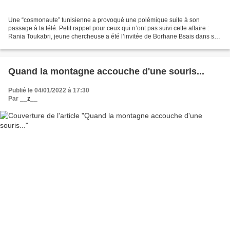
Une “cosmonaute” tunisienne a provoqué une polémique suite à son
passage à la télé. Petit rappel pour ceux qui n’ont pas suivi cette affaire :
Rania Toukabri, jeune chercheuse a été l’invitée de Borhane Bsais dans son
émission “Ta7t Essour”. Elle est...
Quand la montagne accouche d'une souris...
Publié le 04/01/2022 à 17:30
Par
__z__