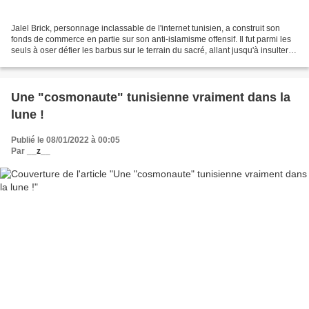
Jalel Brick, personnage inclassable de l'internet tunisien, a construit son
fonds de commerce en partie sur son anti-islamisme offensif. Il fut parmi les
seuls à oser défier les barbus sur le terrain du sacré, allant jusqu'à insulter
Allah et son prophète....
Une "cosmonaute" tunisienne vraiment dans la
lune !
Publié le 08/01/2022 à 00:05
Par
__z__