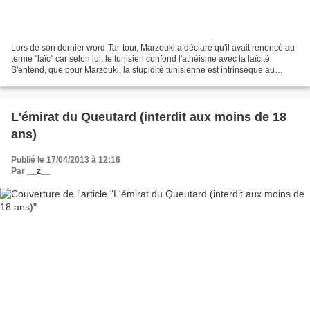
Lors de son dernier word-Tar-tour, Marzouki a déclaré qu'il avait renoncé au
terme "laïc" car selon lui, le tunisien confond l'athéisme avec la laïcité.
S'entend, que pour Marzouki, la stupidité tunisienne est intrinsèque au
tunisien et que l'athéisme...
L'émirat du Queutard (interdit aux moins de 18
ans)
Publié le 17/04/2013 à 12:16
Par
__z__