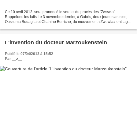
Ce 10 avril 2013, sera prononcé le verdict du procès des "Zwewla".
Rappelons les faits:Le 3 novembre dernier, à Gabès, deux jeunes artistes,
Oussema Bouagila et Chahine Berriche, du mouvement «Zwewla» ont tagué
un mur à Gabès. Ils furent arrêtés et accusés...
L'invention du docteur Marzoukenstein
Publié le 07/04/2013 à 15:52
Par
__z__