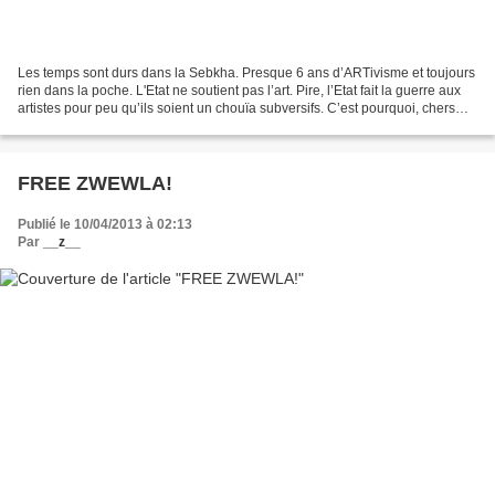
Les temps sont durs dans la Sebkha. Presque 6 ans d’ARTivisme et toujours
rien dans la poche. L'Etat ne soutient pas l’art. Pire, l’Etat fait la guerre aux
artistes pour peu qu’ils soient un chouïa subversifs. C’est pourquoi, chers
lecteurs, et pour être...
FREE ZWEWLA!
Publié le 10/04/2013 à 02:13
Par
__z__