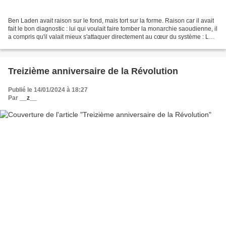
Ben Laden avait raison sur le fond, mais tort sur la forme. Raison car il avait
fait le bon diagnostic : lui qui voulait faire tomber la monarchie saoudienne, il
a compris qu'il valait mieux s'attaquer directement au cœur du système : Les
Etats Unis d'Amérique....
Treizième anniversaire de la Révolution
Publié le 14/01/2024 à 18:27
Par
__z__