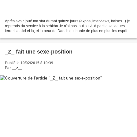
Après avoir joué ma star durant quinze jours (expos, interviews, baises...) je
reprends du service à la sebkha.Je n'ai pas tout suivi, à part les attaques
terroristes ici et là, et la peur de Daech qui hante de plus en plus les esprits
(et pas qu'en Tunisie...
_Z_ fait une sexe-position
Publié le 10/02/2015 à 10:39
Par
__z__