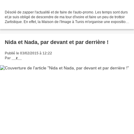
Désolé de zapper l'actualité et de faire de l'auto-promo. Les temps sont durs
et je suis obligé de descendre de ma tour d'ivoire et faire un peu de trottoir
Zartistique. En effet, la Maison de l'Image à Tunis m'organise une exposition
du 13 au 24 Février....
Nida et Nada, par devant et par derrière !
Publié le 03/02/2015 à 12:22
Par
__z__