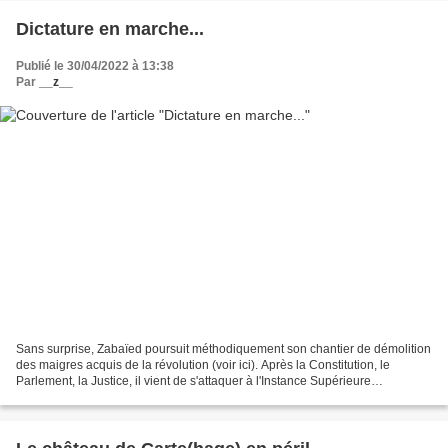
Dictature en marche...
Publié le 30/04/2022 à 13:38
Par
__z__
Sans surprise, Zabaïed poursuit méthodiquement son chantier de démolition
des maigres acquis de la révolution (voir ici). Après la Constitution, le
Parlement, la Justice, il vient de s'attaquer à l'Instance Supérieure
Indépendante pour les Elections (Isie)...