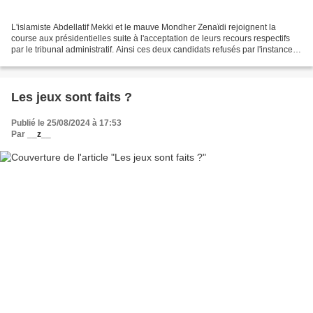
L'islamiste Abdellatif Mekki et le mauve Mondher Zenaïdi rejoignent la
course aux présidentielles suite à l'acceptation de leurs recours respectifs
par le tribunal administratif. Ainsi ces deux candidats refusés par l'instance
électorale (l'ISIE), reviennent...
Les jeux sont faits ?
Publié le 25/08/2024 à 17:53
Par
__z__