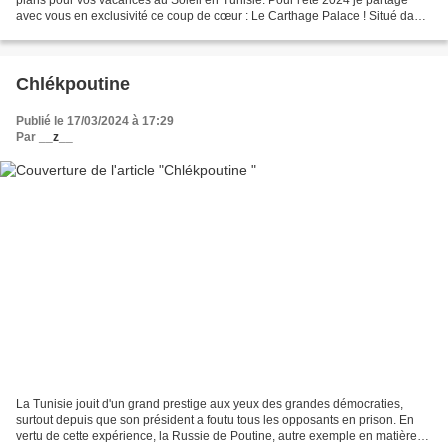
avec vous en exclusivité ce coup de cœur : Le Carthage Palace ! Situé dans
un parc forestier de 40 hectares et...
Chlékpoutine
Publié le 17/03/2024 à 17:29
Par
__z__
La Tunisie jouit d'un grand prestige aux yeux des grandes démocraties,
surtout depuis que son président a foutu tous les opposants en prison. En
vertu de cette expérience, la Russie de Poutine, autre exemple en matière