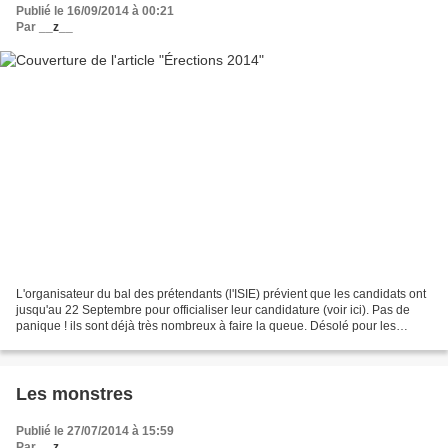
Publié le 16/09/2014 à 00:21
Par
__z__
L'organisateur du bal des prétendants (l'ISIE) prévient que les candidats ont
jusqu'au 22 Septembre pour officialiser leur candidature (voir ici). Pas de
panique ! ils sont déjà très nombreux à faire la queue. Désolé pour les
quelques femmes qui se présentent...
Les monstres
Publié le 27/07/2014 à 15:59
Par
__z__