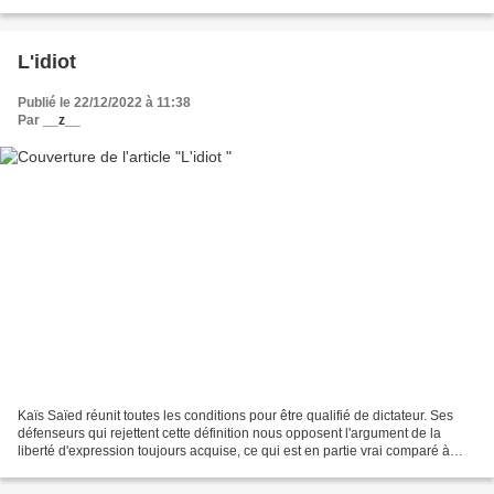
de démocratie (réputée pour ses...
L'idiot
Publié le 22/12/2022 à 11:38
Par
__z__
Kaïs Saïed réunit toutes les conditions pour être qualifié de dictateur. Ses
défenseurs qui rejettent cette définition nous opposent l'argument de la
liberté d'expression toujours acquise, ce qui est en partie vrai comparé à
l'époque Ben Ali. Ils utilisent...