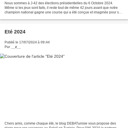
Nous sommes à J-42 des élections présidentielles du 6 Octobre 2024.
Même si les jeux sont faits, il reste tout de même 42 jours avant que notre
champion national gagne une course qui a été conçue et imaginée pour sa
victoire. ( Ce dessin est une reprise...
Eté 2024
Publié le 17/07/2024 à 09:44
Par
__z__
Chers amis, comme chaque été, le blog DEBATunisie vous propose des
plans pour vos vacances au Soleil en Tunisie. Pour l'été 2024 je partage