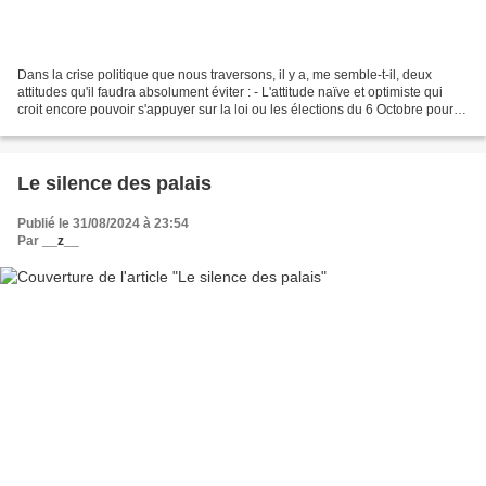
Dans la crise politique que nous traversons, il y a, me semble-t-il, deux
attitudes qu'il faudra absolument éviter : - L'attitude naïve et optimiste qui
croit encore pouvoir s'appuyer sur la loi ou les élections du 6 Octobre pour
faire tomber le régime....
Le silence des palais
Publié le 31/08/2024 à 23:54
Par
__z__