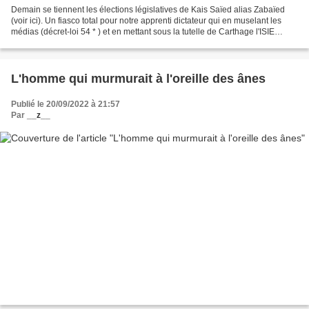
Demain se tiennent les élections législatives de Kais Saïed alias Zabaïed
(voir ici). Un fiasco total pour notre apprenti dictateur qui en muselant les
médias (décret-loi 54 * ) et en mettant sous la tutelle de Carthage l'ISIE
(Instance électorale), a...
L'homme qui murmurait à l'oreille des ânes
Publié le 20/09/2022 à 21:57
Par
__z__