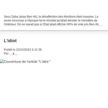
Sous Zaba (alias Ben Ali), la désaffection des élections était massive. La
seule inconnue à l'époque fut le résultat qu'allait décider le ministère de
l'intérieur. On ne savait pas si l'Etat allait afficher 90% de vote pro Ben Ali, ou
descendre la barre...
L'idiot
Publié le 22/12/2022 à 11:38
Par
__z__