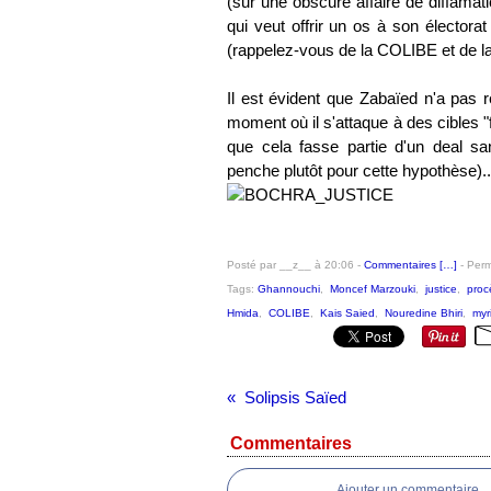
(sur une obscure affaire de diffamati
qui veut offrir un os à son élector
(rappelez-vous de la COLIBE et de l
Il est évident que Zabaïed n'a pas 
moment où il s'attaque à des cibles "
que cela fasse partie d'un deal sa
penche plutôt pour cette hypothèse)..
Posté par __z__ à 20:06 -
Commentaires [
…
]
- Perm
Tags:
Ghannouchi
,
Moncef Marzouki
,
justice
,
proc
Hmida
,
COLIBE
,
Kais Saied
,
Nouredine Bhiri
,
myr
Solipsis Saïed
Commentaires
Ajouter un commentaire