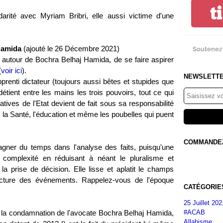
t
darité avec Myriam Bribri, elle aussi victime d'une
Hamida
(ajouté le 26 Décembre 2021)
Soutenez 
 autour de Bochra Belhaj Hamida, de se faire aspirer
(
voir ici
).
NEWSLETT
prenti dictateur (toujours aussi bêtes et stupides que
tient entre les mains les trois pouvoirs, tout ce qui
tives de l'Etat devient de fait sous sa responsabilité
ce, la Santé, l'éducation et même les poubelles qui puent
COMMANDEZ 
agner du temps dans l'analyse des faits, puisqu'une
 la complexité en réduisant à néant le pluralisme et
 la prise de décision. Elle lisse et aplatit le champs
lecture des événements. Rappelez-vous de l'époque
CATÉGORIE
25 Juillet 202
#ACAB
 la condamnation de l'avocate Bochra Belhaj Hamida,
Allahisme