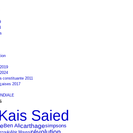
9
4
s
tion
2019
2024
la constituante 2011
nçaises 2017
NDIALE
S
Kais Saied
ie
carthage
Ben Ali
simpsons
révolution
rzouki
Abir Moussi