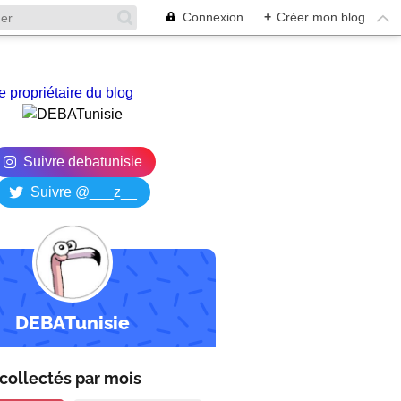
Connexion
+
Créer mon blog
e propriétaire du blog
Suivre debatunisie
Suivre @___z__
DEBATunisie
collectés par
mois