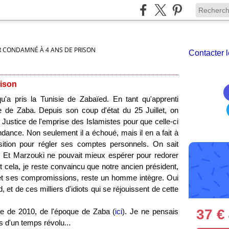
 CONDAMNÉ À 4 ANS DE PRISON
Contacter l
rison
'a pris la Tunisie de Zabaïed. En tant qu'apprenti
e de Zaba. Depuis son coup d'état du 25 Juillet, on
 la Justice de l'emprise des Islamistes pour que celle-ci
dance. Non seulement il a échoué, mais il en a fait à
sition pour régler ses comptes personnels. On sait
r. Et Marzouki ne pouvait mieux espérer pour redorer
t cela, je reste convaincu que notre ancien président,
et ses compromissions, reste un homme intègre. Oui
, et de ces milliers d'idiots qui se réjouissent de cette
37 €
se de 2010, de l'époque de Zaba (
ici
). Je ne pensais
s d'un temps révolu...