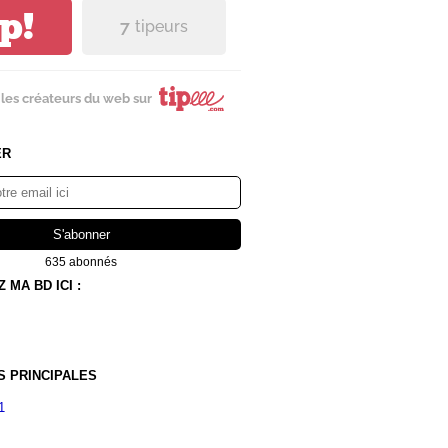
ip!
7
tipeurs
les créateurs du web sur
ER
635 abonnés
MA BD ICI :
S PRINCIPALES
1