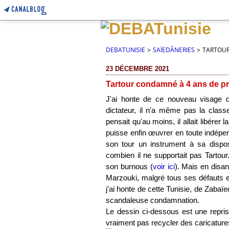
DEBATUNISIE
>
SAÏEDÂNERIES
>
TARTOUR
23 DÉCEMBRE 2021
Tartour condamné à 4 ans de p
J'ai honte de ce nouveau visage qu
dictateur, il n'a même pas la class
pensait qu'au moins, il allait libérer
puisse enfin œuvrer en toute indépen
son tour un instrument à sa dispo
combien il ne supportait pas Tartou
son burnous (
voir ici
). Mais en disan
Marzouki, malgré tous ses défauts 
j'ai honte de cette Tunisie, de Zabaïed
scandaleuse condamnation.
Le dessin ci-dessous est une repri
vraiment pas recycler des caricature