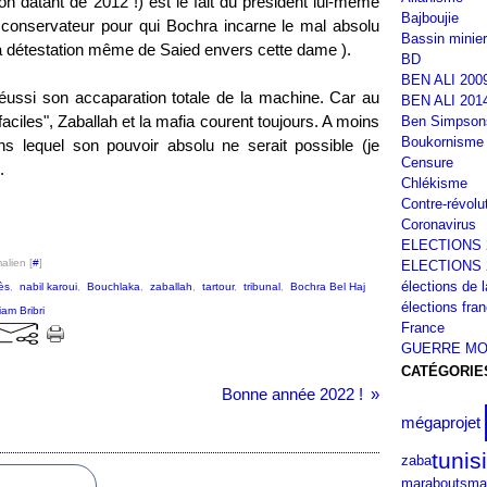
on datant de 2012 !) est le fait du président lui-même
Bajboujie
at conservateur pour qui Bochra incarne le mal absolu
Bassin minier
a détestation même de Saied envers cette dame ).
BD
BEN ALI 200
réussi son accaparation totale de la machine. Car au
BEN ALI 201
faciles", Zaballah et la mafia courent toujours. A moins
Ben Simpson
Boukornisme
ns lequel son pouvoir absolu ne serait possible (je
Censure
.
Chlékisme
Contre-révolu
Coronavirus
ELECTIONS 
alien [
#
]
ELECTIONS 
élections de 
ès
,
nabil karoui
,
Bouchlaka
,
zaballah
,
tartour
,
tribunal
,
Bochra Bel Haj
élections fra
iam Bribri
France
GUERRE MO
CATÉGORIE
Bonne année 2022 !
mégaprojet
tunis
zaba
ma
marabouts