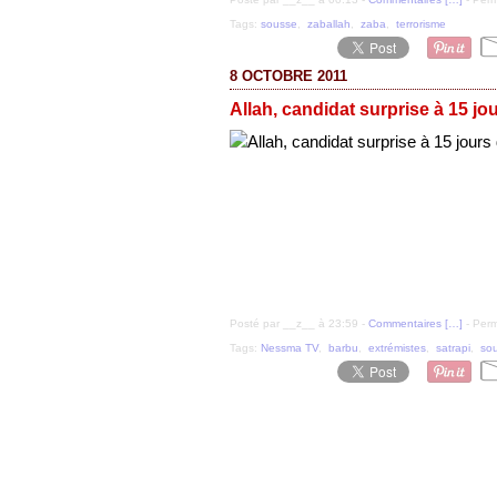
Tags:
sousse
,
zaballah
,
zaba
,
terrorisme
8 OCTOBRE 2011
Allah, candidat surprise à 15 jo
Posté par __z__ à 23:59 -
Commentaires [
…
]
- Perm
Tags:
Nessma TV
,
barbu
,
extrémistes
,
satrapi
,
so