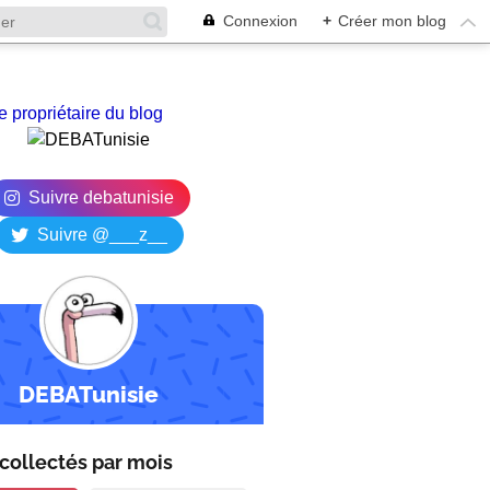
Connexion
+
Créer mon blog
e propriétaire du blog
Suivre debatunisie
Suivre @___z__
DEBATunisie
collectés par
mois