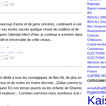
Bajboujie
Bassin minier
BD
BEN ALI 200
BEN ALI 201
eaucoup d'amis et de gens sincères, continuent à voir
Ben Simpson
et ses textes sacrés quelque chose de sublime et de
Boukornisme
près l'attentat infect d'hier, je continue à sombrer dans
Censure
itif et irréversible de cette chose...
Chlékisme
Contre-révolu
alien [
#
]
Coronavirus
entat
,
religion
,
Coran
ELECTIONS 
ELECTIONS 
élections de 
élections fra
France
GUERRE MO
t dédié à tous les nostalgiques de Ben Ali, de plus en
CATÉGORIE
eux et de moins en moins discrets...)Zaba comme tu
li
es! En ces temps pourris où les enfants de Ghanno
ennahdha
hypocrito
nt exploser... Combien sommes-nous nombreux à te r
Kai
alien [
#
]