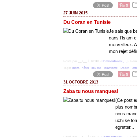
27 JUIN 2015
Du Coran en Tunisie
Je sais que b
dans l'Islam 
merveilleux. A
mon rejet défin
Posté par __z__ à 18:39 -
Commentaires [
…
]
- Perm
Tags:
islam
,
hôtel
,
sousse
,
islamisme
,
Daech
,
att
31 OCTOBRE 2013
Zaba tu nous manques!
(Ce post es
plus nombr
nous manqu
uchi se fo
egretter...
Posté par __z__ à 00:13 -
Commentaires [
…
]
- Perm