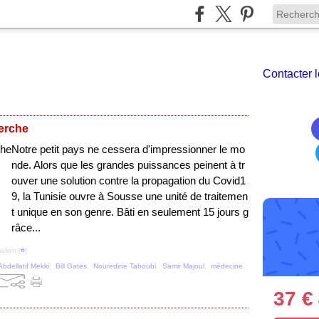
Contacter l
herche
Notre petit pays ne cessera d'impressionner le mo
nde. Alors que les grandes puissances peinent à tr
ouver une solution contre la propagation du Covid1
9, la Tunisie ouvre à Sousse une unité de traitemen
t unique en son genre. Bâti en seulement 15 jours g
râce...
alien [
#
]
Abdellatif Mekki
,
Bill Gates
,
Nouredine Taboubi
,
Samir Majoul
,
médecine
37 €