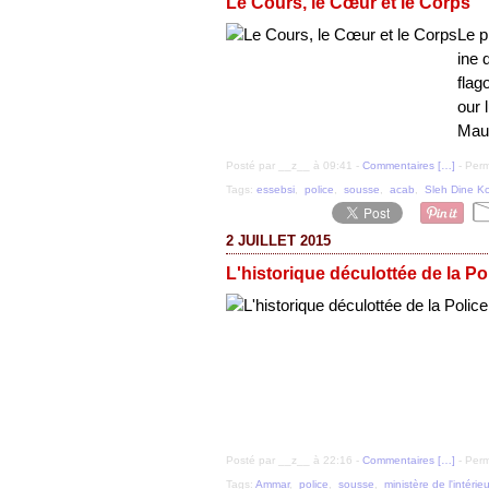
Le Cours, le Cœur et le Corps
Le p
ine 
flag
our 
Mauv
Posté par __z__ à 09:41 -
Commentaires [
…
]
- Perm
Tags:
essebsi
,
police
,
sousse
,
acab
,
Sleh Dine K
2 JUILLET 2015
L'historique déculottée de la Po
Posté par __z__ à 22:16 -
Commentaires [
…
]
- Perm
Tags:
Ammar
,
police
,
sousse
,
ministère de l'intérieu