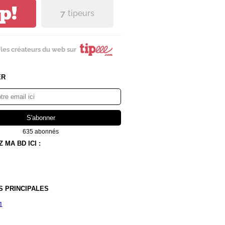
ip!
7
tipeurs
les créateurs du web sur
ER
635 abonnés
MA BD ICI :
S PRINCIPALES
1