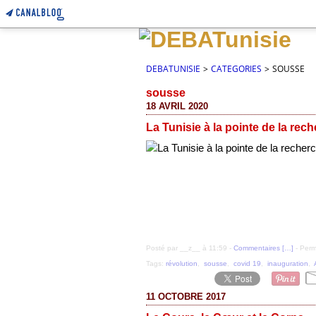
DEBATUNISIE
>
CATEGORIES
>
SOUSSE
sousse
18 AVRIL 2020
La Tunisie à la pointe de la rec
Posté par __z__ à 11:59 -
Commentaires [
…
]
- Perm
Tags:
révolution
,
sousse
,
covid 19
,
inauguration
,
11 OCTOBRE 2017