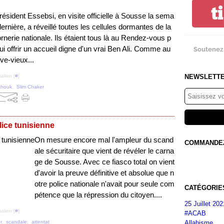
t
résident Essebsi, en visite officielle à Sousse la sema
dernière, a réveillé toutes les cellules dormantes de la
ornerie nationale. Ils étaient tous là au Rendez-vous p
lui offrir un accueil digne d'un vrai Ben Ali. Comme au
Soutenez 
e-vieux...
NEWSLETT
alien [
#
]
chouk
,
Slim Chaker
lice tunisienne
On mesure encore mal l'ampleur du scand
COMMANDEZ 
ale sécuritaire que vient de révéler le carna
ge de Sousse. Avec ce fiasco total on vient
d'avoir la preuve définitive et absolue que n
otre police nationale n'avait pour seule com
CATÉGORIE
pétence que la répression du citoyen....
25 Juillet 202
alien [
#
]
#ACAB
Allahisme
r
,
scandale
,
attentat