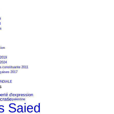
9
4
s
tion
2019
2024
la constituante 2011
nçaises 2017
NDIALE
S
berté d'expression
cratie
palestine
s Saied