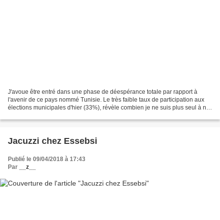
J'avoue être entré dans une phase de déespérance totale par rapport à
l'avenir de ce pays nommé Tunisie. Le très faible taux de participation aux
élections municipales d'hier (33%), révèle combien je ne suis plus seul à ne
plus accorder le moindre crédit...
Jacuzzi chez Essebsi
Publié le 09/04/2018 à 17:43
Par
__z__