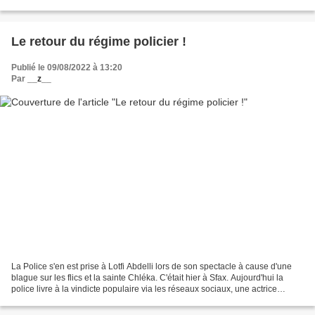
grand projet financé...
Le retour du régime policier !
Publié le 09/08/2022 à 13:20
Par
__z__
La Police s'en est prise à Lotfi Abdelli lors de son spectacle à cause d'une
blague sur les flics et la sainte Chléka. C'était hier à Sfax. Aujourd'hui la
police livre à la vindicte populaire via les réseaux sociaux, une actrice
adultère arrêtée avec...