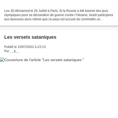
Les JO démarrent le 26 Juillet à Paris. Si la Russie a été bannie des jeux
olympiques pour sa déclaration de guerre contre l’Ukraine, Israël participera
aux épreuves alors même que ce pays est accusé de commettre un
Génocide. En France, la simple dénonciation...
Les versets sataniques
Publié le 10/07/2022 à 23:13
Par
__z__