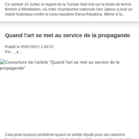
Ce samedi 10 Juillet, le regard de la Tunisie était rivé sur la finale de tennis
féminin à Wimbledon, où notre championne nationale Ons Jabeur a joué un
match historique contre la russo-kazakhe Elena Rybakina. Même si la
tunisienne (N° 2 mondial, excusez-du...
Quand l'art se met au service de la propagande
Publié le 05/07/2017 à 00:57
Par
__z__
Cela pose toujours problème quand un artiste réputé pour ses opinions