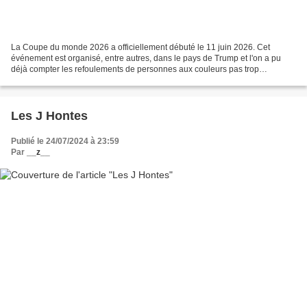
La Coupe du monde 2026 a officiellement débuté le 11 juin 2026. Cet
événement est organisé, entre autres, dans le pays de Trump et l'on a pu
déjà compter les refoulements de personnes aux couleurs pas trop
blanches. Ainsi, l’arbitre somalien Omar Abdulkadir...
Les J Hontes
Publié le 24/07/2024 à 23:59
Par
__z__