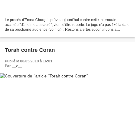
Le procès d'Emna Chargui, prévu aujourd'hui contre cette internaute
accusée "d'atteinte au sacré", vient d'être reporté. Le juge n'a pas fixé la date
de sa prochaine audience (voir ici)... Restons alertes et continuons à
soutenir Emna Chargui.Ce n'est...
Torah contre Coran
Publié le 08/05/2018 à 16:01
Par
__z__