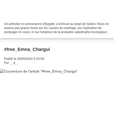
Un pétrolier en provenance d'Egypte, a échoué au large de Gabès. Nous ne
savons pas grand chose sur les causes du naufrage, sur l'opération de
pompage en cours, ni sur l'ampleur de la probable catastrophe écologique
qui menace dangereusement la faune...
#free_Emna_Chargui
Publié le 28/05/2020 à 20:00
Par
__z__