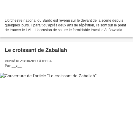
L'orchestre national du Bardo est revenu sur le devant de la scène depuis
quelques jours. Il parait qu'après deux ans de répétition, ils sont sur le point
de trouver le LA! ...L'occasion de saluer le formidable travail d'Al Bawsala qui
n'a raté aucune...
Le croissant de Zaballah
Publié le 21/10/2013 à 01:04
Par
__z__