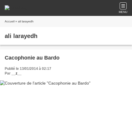
MENU
Accueil
» ali larayedh
ali larayedh
Cacophonie au Bardo
Publié le 13/01/2014 à 02:17
Par
__z__