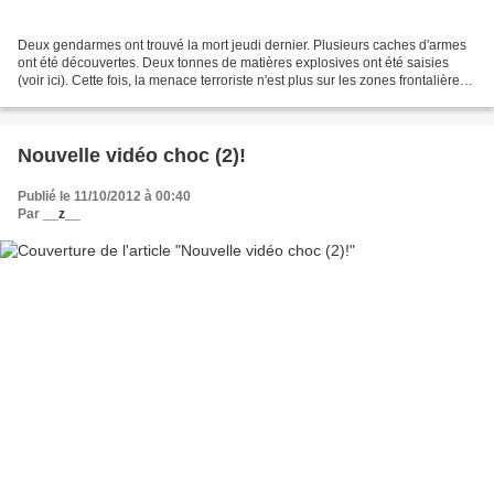
Deux gendarmes ont trouvé la mort jeudi dernier. Plusieurs caches d'armes
ont été découvertes. Deux tonnes de matières explosives ont été saisies
(voir ici). Cette fois, la menace terroriste n'est plus sur les zones frontalières.
Elle se rapproche des...
Nouvelle vidéo choc (2)!
Publié le 11/10/2012 à 00:40
Par
__z__