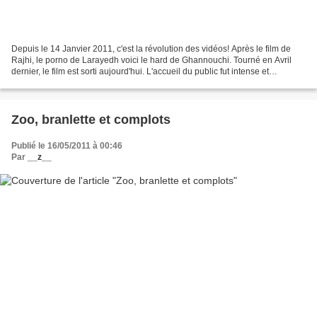
Depuis le 14 Janvier 2011, c'est la révolution des vidéos! Après le film de
Rajhi, le porno de Larayedh voici le hard de Ghannouchi. Tourné en Avril
dernier, le film est sorti aujourd'hui. L'accueil du public fut intense et
passionné! Pour visualiser...
Zoo, branlette et complots
Publié le 16/05/2011 à 00:46
Par
__z__