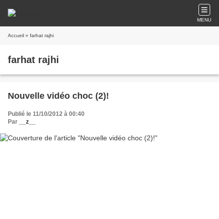
MENU
Accueil
» farhat rajhi
farhat rajhi
Nouvelle vidéo choc (2)!
Publié le 11/10/2012 à 00:40
Par
__z__