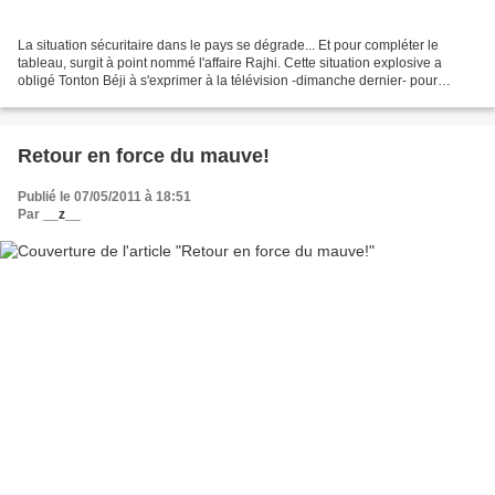
La situation sécuritaire dans le pays se dégrade... Et pour compléter le
tableau, surgit à point nommé l'affaire Rajhi. Cette situation explosive a
obligé Tonton Béji à s'exprimer à la télévision -dimanche dernier- pour
calmer le peuple et apaiser les...
Retour en force du mauve!
Publié le 07/05/2011 à 18:51
Par
__z__