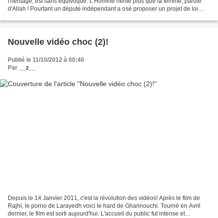
l'héritage, est sans équivoque. L'Homme hérite plus que la femme, parole
d'Allah ! Pourtant un député indépendant a osé proposer un projet de loi
pour l'égalité suscitant une...
Nouvelle vidéo choc (2)!
Publié le 11/10/2012 à 00:40
Par
__z__
Depuis le 14 Janvier 2011, c'est la révolution des vidéos! Après le film de
Rajhi, le porno de Larayedh voici le hard de Ghannouchi. Tourné en Avril
dernier, le film est sorti aujourd'hui. L'accueil du public fut intense et