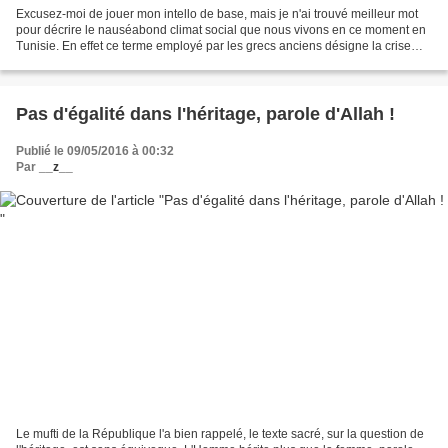
Excusez-moi de jouer mon intello de base, mais je n'ai trouvé meilleur mot
pour décrire le nauséabond climat social que nous vivons en ce moment en
Tunisie. En effet ce terme employé par les grecs anciens désigne la crise
morale qui résulte d'un conflit...
Pas d'égalité dans l'héritage, parole d'Allah !
Publié le 09/05/2016 à 00:32
Par
__z__
Le mufti de la République l'a bien rappelé, le texte sacré, sur la question de