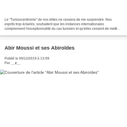
Le "Tunisocentrisme" de nos élites ne cessera de me surprendre. Nos
esprits trop éclairés, souhaitent que les instances internationales
comprennent l'exceptionnalité du cas tunisien et qu'elles cessent de mettre
la pression sur notre Kaïs Saïed. Toute...
Abir Moussi et ses Abiroïdes
Publié le 09/12/2019 à 13:09
Par
__z__