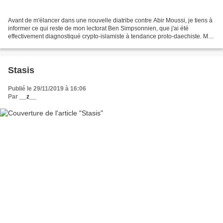
Avant de m'élancer dans une nouvelle diatribe contre Abir Moussi, je tiens à
informer ce qui reste de mon lectorat Ben Simpsonnien, que j'ai été
effectivement diagnostiqué crypto-islamiste à tendance proto-daechiste. Mon
psy (qui habite à la Marsa) m'a...
Stasis
Publié le 29/11/2019 à 16:06
Par
__z__