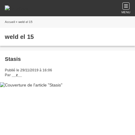
MENU
Accueil
» weld el 15
weld el 15
Stasis
Publié le 29/11/2019 à 16:06
Par
__z__