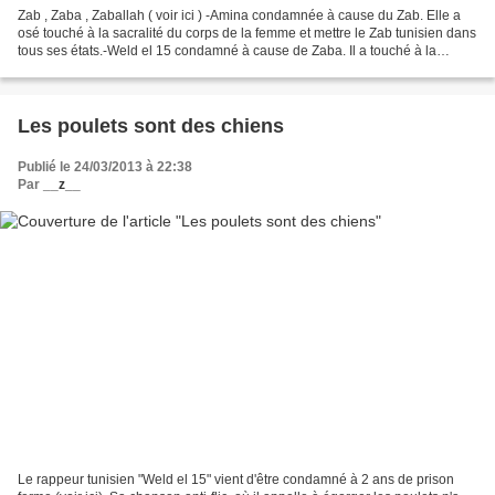
Zab , Zaba , Zaballah ( voir ici ) -Amina condamnée à cause du Zab. Elle a
osé touché à la sacralité du corps de la femme et mettre le Zab tunisien dans
tous ses états.-Weld el 15 condamné à cause de Zaba. Il a touché à la
dignité du minichtère de l'intérieur,...
Les poulets sont des chiens
Publié le 24/03/2013 à 22:38
Par
__z__
Le rappeur tunisien "Weld el 15" vient d'être condamné à 2 ans de prison