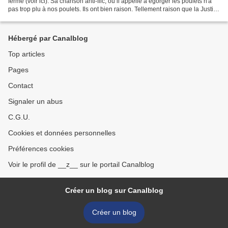
ferme (voir ici). Sa chanson anti-flic, où il appelle à égorger les poulets n'a
pas trop plu à nos poulets. Ils ont bien raison. Tellement raison que la Justice
s'est vite exécutée...
Hébergé par Canalblog
Top articles
Pages
Contact
Signaler un abus
C.G.U.
Cookies et données personnelles
Préférences cookies
Voir le profil de __z__ sur le portail Canalblog
Créer un blog sur Canalblog
Créer un blog