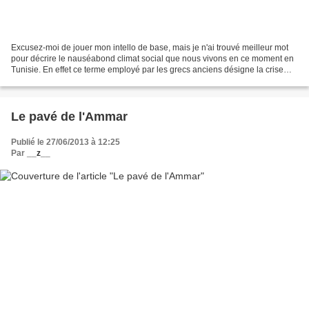
Excusez-moi de jouer mon intello de base, mais je n'ai trouvé meilleur mot
pour décrire le nauséabond climat social que nous vivons en ce moment en
Tunisie. En effet ce terme employé par les grecs anciens désigne la crise
morale qui résulte d'un conflit...
Le pavé de l'Ammar
Publié le 27/06/2013 à 12:25
Par
__z__