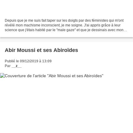
Depuis que je me suis fait taper sur les doigts par des féministes qui m'ont
révélé mon machisme inconscient, je me soigne. J'ai appris grâce à leur
science que j'étais habité par le "male gaze" et que je dessinais avec mon
pénis sans le savoir (le choc...
Abir Moussi et ses Abiroïdes
Publié le 09/12/2019 à 13:09
Par
__z__