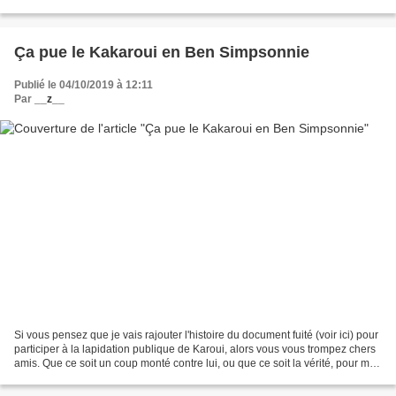
politique qui a trahi la révolution...
Ça pue le Kakaroui en Ben Simpsonnie
Publié le 04/10/2019 à 12:11
Par
__z__
Si vous pensez que je vais rajouter l'histoire du document fuité (voir ici) pour
participer à la lapidation publique de Karoui, alors vous vous trompez chers
amis. Que ce soit un coup monté contre lui, ou que ce soit la vérité, pour moi
_z_ dessinateur...