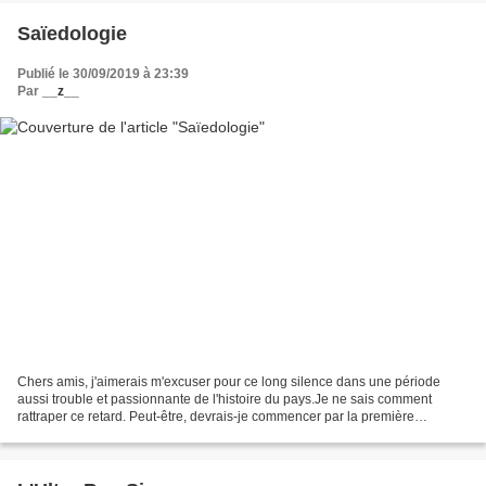
Saïedologie
Publié le 30/09/2019 à 23:39
Par
__z__
Chers amis, j'aimerais m'excuser pour ce long silence dans une période
aussi trouble et passionnante de l'histoire du pays.Je ne sais comment
rattraper ce retard. Peut-être, devrais-je commencer par la première
séquence : le 25 Juillet, décès du faux...