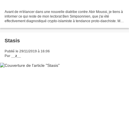
Avant de m'élancer dans une nouvelle diatribe contre Abir Moussi, je tiens à
informer ce qui reste de mon lectorat Ben Simpsonnien, que j'ai été
effectivement diagnostiqué crypto-islamiste à tendance proto-daechiste. Mon
psy (qui habite à la Marsa) m'a...
Stasis
Publié le 29/11/2019 à 16:06
Par
__z__