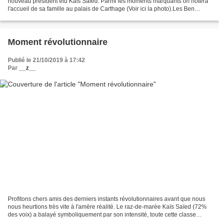
nouveau président élu Kaïs Saïed. Parmi les moments marquants on notera
l'accueil de sa famille au palais de Carthage (Voir ici la photo).Les Ben
Simpsons n'en démordent pas. Ce nouveau...
Moment révolutionnaire
Publié le 21/10/2019 à 17:42
Par
__z__
Profitons chers amis des derniers instants révolutionnaires avant que nous
nous heurtions très vite à l'amère réalité. Le raz-de-marée Kaïs Saïed (72%
des voix) a balayé symboliquement par son intensité, toute cette classe