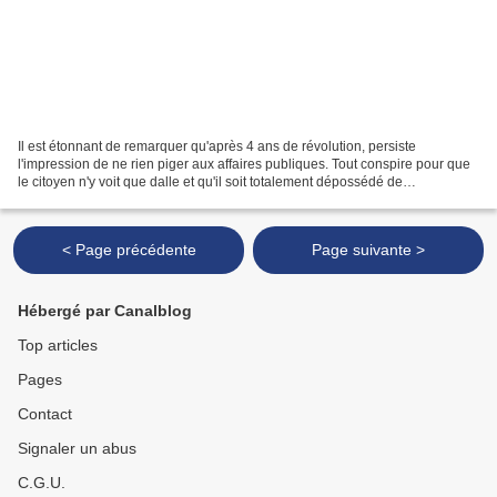
Il est étonnant de remarquer qu'après 4 ans de révolution, persiste
l'impression de ne rien piger aux affaires publiques. Tout conspire pour que
le citoyen n'y voit que dalle et qu'il soit totalement dépossédé de
l'information. Les médias ont complètement...
< Page précédente
Page suivante >
Hébergé par Canalblog
Top articles
Pages
Contact
Signaler un abus
C.G.U.