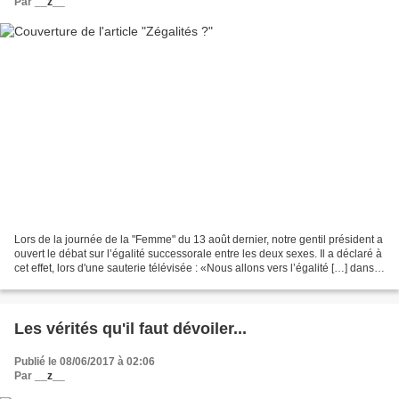
Par
__z__
Lors de la journée de la "Femme" du 13 août dernier, notre gentil président a
ouvert le débat sur l’égalité successorale entre les deux sexes. Il a déclaré à
cet effet, lors d'une sauterie télévisée : «Nous allons vers l’égalité […] dans
tous les domaines"...
Les vérités qu'il faut dévoiler...
Publié le 08/06/2017 à 02:06
Par
__z__