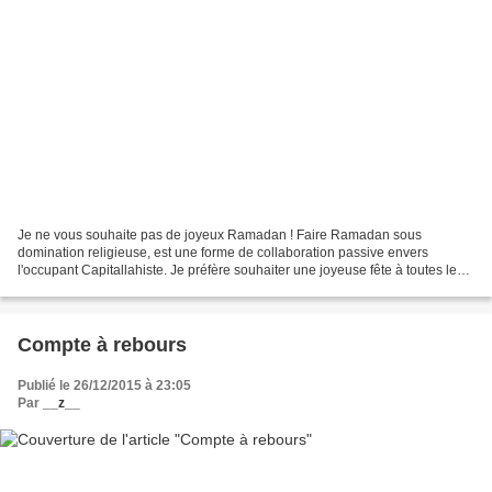
Je ne vous souhaite pas de joyeux Ramadan ! Faire Ramadan sous
domination religieuse, est une forme de collaboration passive envers
l'occupant Capitallahiste. Je préfère souhaiter une joyeuse fête à toutes les
mamans de la terre. «L'appareil d'État est...
Compte à rebours
Publié le 26/12/2015 à 23:05
Par
__z__