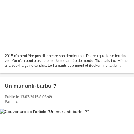
2015 n'a peut être pas dit encore son dernier mot. Pourvu qu'elle se termine
vite. On n'en peut plus de cette foutue année de merde. Tic tac tic tac. Même
à la sebkha ça ne va plus. Le flamants dépriment et Boukornine fait la
gueule du haut de ses collines....
Un mur anti-barbu ?
Publié le 13/07/2015 à 03:49
Par
__z__