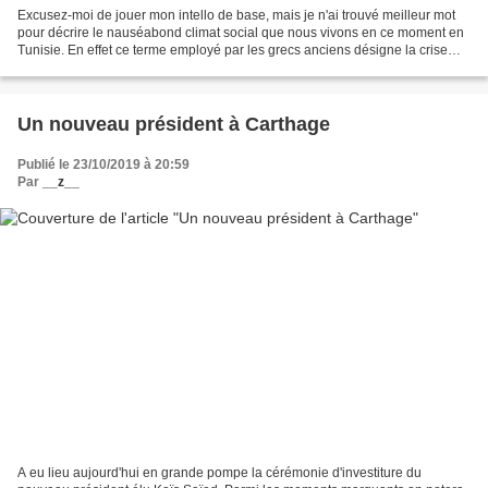
Excusez-moi de jouer mon intello de base, mais je n'ai trouvé meilleur mot
pour décrire le nauséabond climat social que nous vivons en ce moment en
Tunisie. En effet ce terme employé par les grecs anciens désigne la crise
morale qui résulte d'un conflit...
Un nouveau président à Carthage
Publié le 23/10/2019 à 20:59
Par
__z__
A eu lieu aujourd'hui en grande pompe la cérémonie d'investiture du