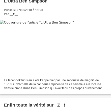
L'Ultra Ben Simpson
Publié le 27/08/2018 à 19:20
Par
__z__
Le facebook tunisien a été frappé hier par une secousse de magnitude
10/10 sur l'échelle de la connerie.L'épicentre de ce séisme a été localisé
dans le crâne d'une Ben Simpson qui avait tenu des propos ouvertement
racistes et homophobes * , provoquant...
Enfin toute la vérité sur _Z_ !