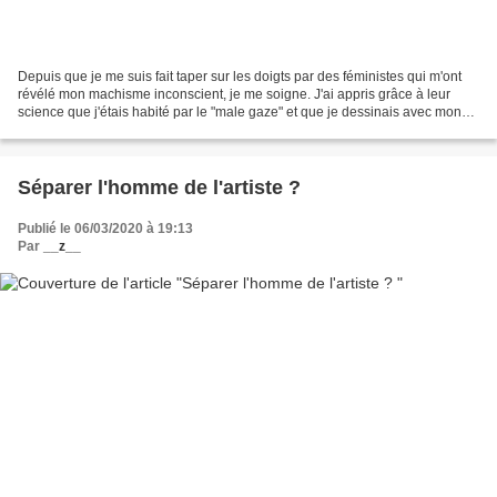
Depuis que je me suis fait taper sur les doigts par des féministes qui m'ont
révélé mon machisme inconscient, je me soigne. J'ai appris grâce à leur
science que j'étais habité par le "male gaze" et que je dessinais avec mon
pénis sans le savoir (le choc...
Séparer l'homme de l'artiste ?
Publié le 06/03/2020 à 19:13
Par
__z__