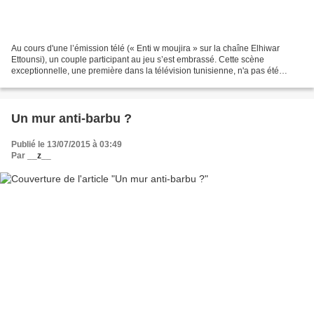
Au cours d'une l’émission télé (« Enti w moujira » sur la chaîne Elhiwar
Ettounsi), un couple participant au jeu s’est embrassé. Cette scène
exceptionnelle, une première dans la télévision tunisienne, n'a pas été
censurée. Elle a fait l'objet d'un scandale...
Un mur anti-barbu ?
Publié le 13/07/2015 à 03:49
Par
__z__