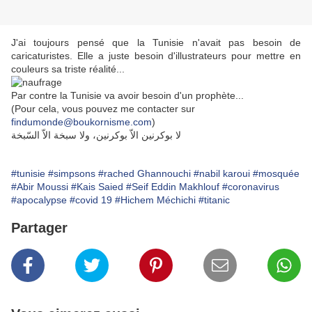
J'ai toujours pensé que la Tunisie n'avait pas besoin de
caricaturistes. Elle a juste besoin d'illustrateurs pour mettre en
couleurs sa triste réalité...
Par contre la Tunisie va avoir besoin d'un prophète...
(Pour cela, vous pouvez me contacter sur
findumonde@boukornisme.com
)
لا بوكرنين الاّ بوكرنين، ولا سبخة الاّ السّبخة
#tunisie
#simpsons
#rached Ghannouchi
#nabil karoui
#mosquée
#Abir Moussi
#Kais Saied
#Seif Eddin Makhlouf
#coronavirus
#apocalypse
#covid 19
#Hichem Méchichi
#titanic
Partager