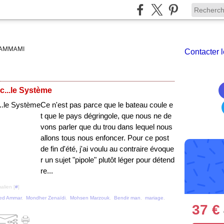
AMMAMI
Contacter l
...le Système
Ce n'est pas parce que le bateau coule e
t que le pays dégringole, que nous ne de
vons parler que du trou dans lequel nous
allons tous nous enfoncer. Pour ce post
de fin d'été, j'ai voulu au contraire évoque
r un sujet "pipole" plutôt léger pour détend
re...
alien [
#
]
ed Ammar
,
Mondher Zenaïdi
,
Mohsen Marzouk
,
Bendir man
,
mariage
,
37 €