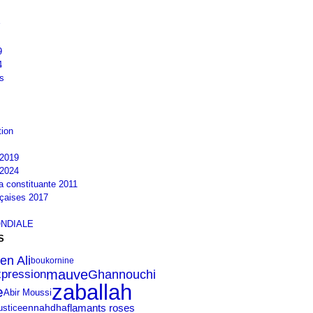
9
4
s
tion
2019
2024
la constituante 2011
nçaises 2017
NDIALE
S
en Ali
boukornine
mauve
Ghannouchi
expression
zaballah
e
Abir Moussi
ennahdha
flamants roses
ustice