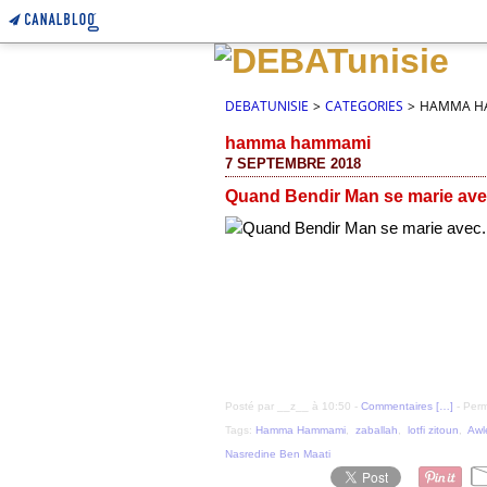
DEBATUNISIE
>
CATEGORIES
>
HAMMA H
hamma hammami
7 SEPTEMBRE 2018
Quand Bendir Man se marie avec
Posté par __z__ à 10:50 -
Commentaires [
…
]
- Perm
Tags:
Hamma Hammami
,
zaballah
,
lotfi zitoun
,
Awl
Nasredine Ben Maati