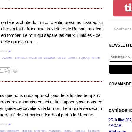
t
on fête la chute du mur... ... enfin presque. Essceptici
dise en toute franchise, la victoire de Bajbouj aux légi
Soutenez 
 rien tomber. Le mur qui sépare les deux Tunisies - cell
celle qui n'a rien-...
NEWSLETT
alien [
#
]
,
essebsi
,
Slim riahi
,
marzouki
,
zaballah
,
zaba
,
tartour
,
bajbouj
,
le mur
COMMANDEZ 
ais que nous nous approchions de la fin des temps (v
s monstres apparaissent ici et là. L'apocalypse nous en
en guise de cavaliers de la mort. Le monde se décom
CATÉGORIE
erres éclatent partout. Karboul part à la Mecque...
25 Juillet 202
alien [
#
]
#ACAB
Allahisme
ma Hammami
,
essebsi
,
Slim riahi
,
marzouki
,
tartour
,
karboul
,
élections