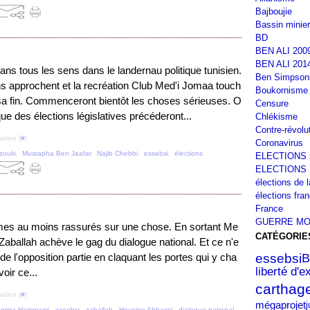
Bajboujie
Bassin minier
BD
BEN ALI 200
BEN ALI 201
ans tous les sens dans le landernau politique tunisien.
Ben Simpson
ns approchent et la recréation Club Med'i Jomaa touch
Boukornisme
 sa fin. Commenceront bientôt les choses sérieuses. O
Censure
que des élections législatives précéderont...
Chlékisme
Contre-révolu
alien [
#
]
Coronavirus
zouki
,
Mustapha Ben Jaafar
,
Najib Chebbi
,
essebsi
,
élections
ELECTIONS 
ELECTIONS 
élections de 
élections fra
France
GUERRE MO
es au moins rassurés sur une chose. En sortant Me
CATÉGORIE
Zaballah achève le gag du dialogue national. Et ce n'e
essebsi
B
 de l'opposition partie en claquant les portes qui y cha
liberté d'
oir ce...
carthag
alien [
#
]
mégaprojet
j
amma Hammami
,
essebsi
,
zaballah
,
Houcine Abbassi
,
dialogue national
,