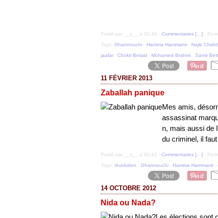
Posté par __z__ à 02:40 -
Commentaires [
…
]
- Perm
Tags:
Ghannouchi
,
Hamma Hammami
,
Najib Chebb
jaafar
,
Chokri Belaid
,
Mohamed Brahmi
,
Samir Bet
11 FÉVRIER 2013
Zaballah panique
Mes amis, désorma
assassinat marque
n, mais aussi de l
du criminel, il fau
Posté par __z__ à 02:42 -
Commentaires [
…
]
- Perm
Tags:
révolution
,
Ghannouchi
,
Hamma Hammami
,
14 OCTOBRE 2012
Nida ou Nada?
Les élections sont d