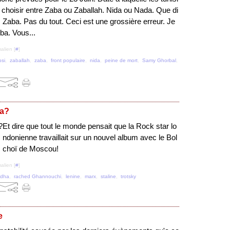
à choisir entre Zaba ou Zaballah. Nida ou Nada. Que di
s Zaba. Pas du tout. Ceci est une grossière erreur. Je
ba. Vous...
alien [
#
]
si
,
zaballah
,
zaba
,
front populaire
,
nida
,
peine de mort
,
Samy Ghorbal
,
na?
Et dire que tout le monde pensait que la Rock star lo
ndonienne travaillait sur un nouvel album avec le Bol
choï de Moscou!
alien [
#
]
dha
,
rached Ghannouchi
,
lenine
,
marx
,
staline
,
trotsky
e