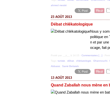
ahmed mestiri
23 AOÛT 2013
Débat chlékatologique
Nous y somm
politique en
n et par une
ocage, fait p
Posté par __z__ à 14:15 -
Commentaires [
…
]
- Perm
Tags:
tunisie
,
débat
,
chlekatologie
,
Ghannouchi
,
Abbassi
,
Samir Bettaieb
13 AOÛT 2013
Quand Zaballah nous mène en b