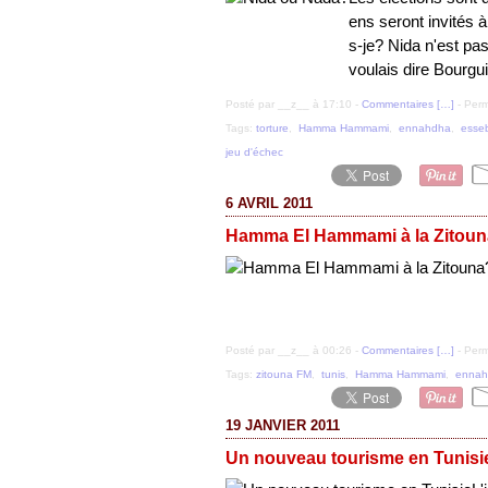
ens seront invités 
s-je? Nida n'est pa
voulais dire Bourgui
Posté par __z__ à 17:10 -
Commentaires [
…
]
- Perm
Tags:
torture
,
Hamma Hammami
,
ennahdha
,
esseb
jeu d'échec
6 AVRIL 2011
Hamma El Hammami à la Zitou
Posté par __z__ à 00:26 -
Commentaires [
…
]
- Perm
Tags:
zitouna FM
,
tunis
,
Hamma Hammami
,
ennah
19 JANVIER 2011
Un nouveau tourisme en Tunisi