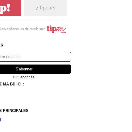
ip!
7
tipeurs
les créateurs du web sur
ER
635 abonnés
MA BD ICI :
S PRINCIPALES
1