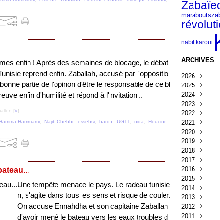
Zabaïe
za
marabouts
révolut
nabil karoui
ARCHIVES
es enfin ! Après des semaines de blocage, le débat
 Tunisie reprend enfin. Zaballah, accusé par l'oppositio
2026
 bonne partie de l'opinon d'être le responsable de ce bl
2025
Août
(2)
2024
Juillet
Décembre
(13
reuve enfin d'humilité et répond à l'invitation...
2023
Juin
Novembre
Octobre
(14)
(6
alien [
#
]
2022
Mai
Octobre
Septembr
Décembre
(16)
(7
2021
Avril
Septembr
Août
Novembre
Décembre
(11)
(15)
Hamma Hammami
,
Najib Chebbi
,
essebsi
,
bardo
,
UGTT
,
nida
,
Houcine
2020
Mars
Juillet
Juillet
Octobre
Novembre
Décembre
(5)
(1)
(7)
(6
2019
Février
Juin
Mai
Septembr
Octobre
Novembre
Décembre
(6)
(5)
(7)
(1
2018
Janvier
Mai
Avril
Août
Septembr
Octobre
Novembre
Décembre
(5)
(3)
(1)
(8
(3
2017
Avril
Mars
Juillet
Août
Septembr
Octobre
Novembre
Octobre
(5)
(6)
(6)
(3)
(4
(2
2016
Mars
Février
Juin
Juillet
Août
Septembr
Octobre
Septembr
Décembre
(4)
(7)
(1)
(6)
(2)
(6
ateau...
2015
Février
Janvier
Mai
Juin
Juillet
Août
Septembr
Août
Novembre
Novembre
(3)
(5)
(2)
(4)
(9)
(4)
(3
Une tempête menace le pays. Le radeau tunisie
2014
Avril
Mai
Mai
Juillet
Août
Juillet
Octobre
Octobre
Décembre
(4)
(3)
(4)
(2)
(2)
(1)
(2
(4
n, s'agite dans tous les sens et risque de couler.
2013
Mars
Avril
Avril
Juin
Juillet
Juin
Septembr
Septembr
Novembre
Décembre
(4)
(2)
(2)
(3)
(6)
(2)
On accuse Ennahdha et son capitaine Zaballah
2012
Février
Mars
Mars
Mai
Juin
Mai
Août
Août
Octobre
Novembre
Décembre
(3)
(1)
(3)
(3)
(2)
(2)
(4)
(6)
(1
2011
Janvier
Février
Février
Avril
Mai
Avril
Juillet
Mai
Septembr
Octobre
Novembre
Décembre
(5)
(2)
(3)
(2)
(2)
(3)
(3)
(6
(2
d'avoir mené le bateau vers les eaux troubles d