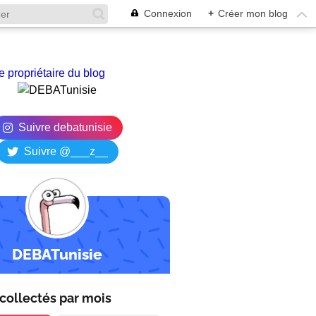
Connexion
+
Créer mon blog
e propriétaire du blog
Suivre debatunisie
Suivre @___z__
DEBATunisie
collectés par
mois