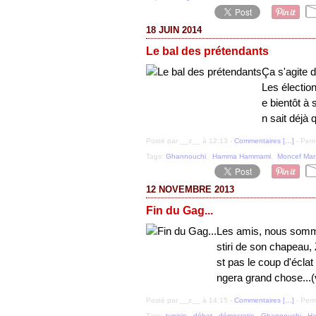
18 JUIN 2014
Le bal des prétendants
Ça s'agite d
Les électio
e bientôt à
n sait déjà 
Posté par __z__ à 12:13 -
Commentaires [
…
]
- Perm
Tags:
Ghannouchi
,
Hamma Hammami
,
Moncef Mar
12 NOVEMBRE 2013
Fin du Gag...
Les amis, nous somm
stiri de son chapeau, 
st pas le coup d'éclat
ngera grand chose...(v
Posté par __z__ à 14:15 -
Commentaires [
…
]
- Perm
Tags:
tunisie
,
débat
,
démocratie
,
Ghannouchi
,
H