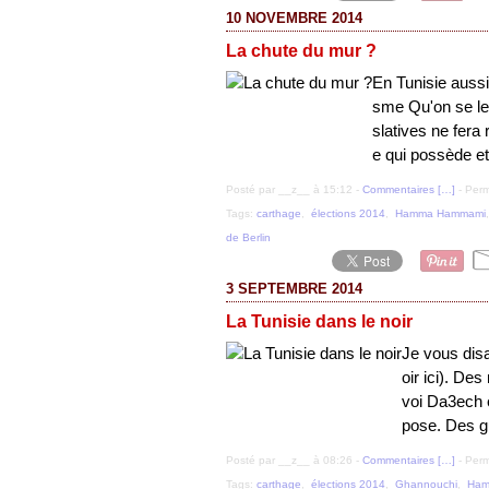
10 NOVEMBRE 2014
La chute du mur ?
En Tunisie aussi 
sme Qu'on se le 
slatives ne fera
e qui possède et 
Posté par __z__ à 15:12 -
Commentaires [
…
]
- Perm
Tags:
carthage
,
élections 2014
,
Hamma Hammami
de Berlin
3 SEPTEMBRE 2014
La Tunisie dans le noir
Je vous dis
oir ici). De
voi Da3ech 
pose. Des gu
Posté par __z__ à 08:26 -
Commentaires [
…
]
- Perm
Tags:
carthage
,
élections 2014
,
Ghannouchi
,
Ham