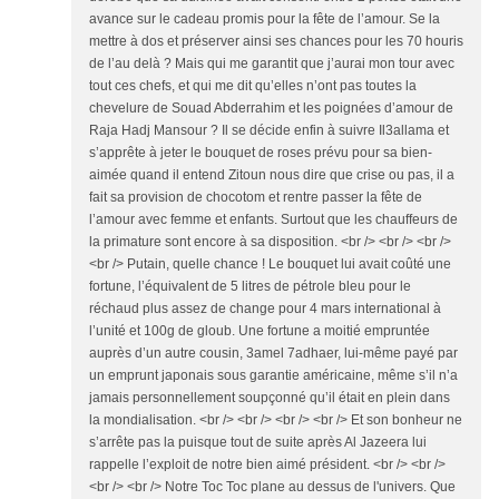
avance sur le cadeau promis pour la fête de l’amour. Se la
mettre à dos et préserver ainsi ses chances pour les 70 houris
de l’au delà ? Mais qui me garantit que j’aurai mon tour avec
tout ces chefs, et qui me dit qu’elles n’ont pas toutes la
chevelure de Souad Abderrahim et les poignées d’amour de
Raja Hadj Mansour ? Il se décide enfin à suivre Il3allama et
s’apprête à jeter le bouquet de roses prévu pour sa bien-
aimée quand il entend Zitoun nous dire que crise ou pas, il a
fait sa provision de chocotom et rentre passer la fête de
l’amour avec femme et enfants. Surtout que les chauffeurs de
la primature sont encore à sa disposition. <br /> <br /> <br />
<br /> Putain, quelle chance ! Le bouquet lui avait coûté une
fortune, l’équivalent de 5 litres de pétrole bleu pour le
réchaud plus assez de change pour 4 mars international à
l’unité et 100g de gloub. Une fortune a moitié empruntée
auprès d’un autre cousin, 3amel 7adhaer, lui-même payé par
un emprunt japonais sous garantie américaine, même s’il n’a
jamais personnellement soupçonné qu’il était en plein dans
la mondialisation. <br /> <br /> <br /> <br /> Et son bonheur ne
s’arrête pas la puisque tout de suite après Al Jazeera lui
rappelle l’exploit de notre bien aimé président. <br /> <br />
<br /> <br /> Notre Toc Toc plane au dessus de l'univers. Que