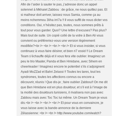
Afin de l’aider à sauter le pas, j’adresse donc un appel
solennel à Mkhaiet Zabbou : de grâce, ne nous quittez pas. Et
si malheur doit arriver, laissez nous Samia, comme ça au
moins nchemmou 3liha irri7a !! Il vous suffit de nous dicter vos
conditions. Oui, n’hésitez pas, toutes, nous sommes prêts à
tout pour vous garder. Quoi? Une lettre d’excuses? Pas plus?
Mais tout de suite. Un copié collé de la votre à Ben Ali vous
convient ou préféreriez-vous une version légèrement
modifiée?<br /> <br /> <br /> <br /> Et si vous insister, si vous
continuez à vous faire désirer, et bien ri7 essid !! Le Dream
Team s’échauffe déjà et il vous fera vite oublier. Imaginez un
peu le trio Maater, Panda et Ben Hmidane, avec Sihem en
cheerleader ! Imaginez encore le potentiel s’ils s’adjoignent
Ayadi MoZZad et Bahri Zelassi !! Toutes les tares, tout les
syndromes, toutes les affections connus ou encore a
découvrir, réunis ! Que dis-je ; faire oublier Zabbou!! On me dit
que Ben Hmidane est en plus douktour, et s’il est à l’image de
la moitié des douktours tunisiens, il rivalisera non pas avec
Zabbou mais avec Toc Toc lui même. Un Dream Team je vous
dis.<br /> <br /> <br /> <br /> Et pour vous en convaincre, je
vous laisse avec la bande-annonce de la derniere
Zélassienne: <br /> <br /> http://www.youtube.com/watch?