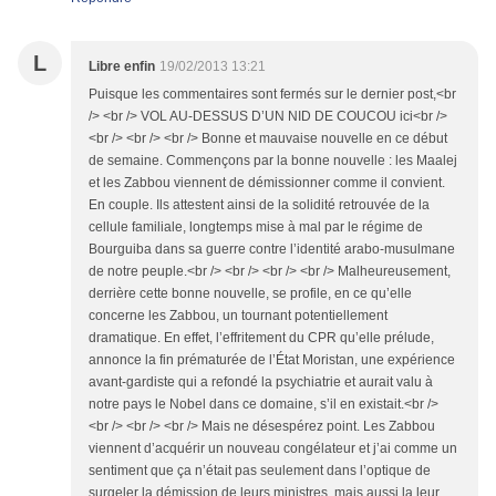
L
Libre enfin
19/02/2013 13:21
Puisque les commentaires sont fermés sur le dernier post,<br
/> <br /> VOL AU-DESSUS D’UN NID DE COUCOU ici<br />
<br /> <br /> <br /> Bonne et mauvaise nouvelle en ce début
de semaine. Commençons par la bonne nouvelle : les Maalej
et les Zabbou viennent de démissionner comme il convient.
En couple. Ils attestent ainsi de la solidité retrouvée de la
cellule familiale, longtemps mise à mal par le régime de
Bourguiba dans sa guerre contre l’identité arabo-musulmane
de notre peuple.<br /> <br /> <br /> <br /> Malheureusement,
derrière cette bonne nouvelle, se profile, en ce qu’elle
concerne les Zabbou, un tournant potentiellement
dramatique. En effet, l’effritement du CPR qu’elle prélude,
annonce la fin prématurée de l’État Moristan, une expérience
avant-gardiste qui a refondé la psychiatrie et aurait valu à
notre pays le Nobel dans ce domaine, s’il en existait.<br />
<br /> <br /> <br /> Mais ne désespérez point. Les Zabbou
viennent d’acquérir un nouveau congélateur et j’ai comme un
sentiment que ça n’était pas seulement dans l’optique de
surgeler la démission de leurs ministres, mais aussi la leur.