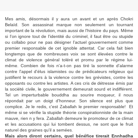
Mes amis, désormais il y aura un avant et un après Chokri
Belaïd. Son assassinat marque non seulement un tournant
important de la révolution, mais aussi de l'histoire du pays. Même
si l'on ignore tout de l'identité du criminel, il faut être ou stupide
ou collabo pour ne pas désigner l'actuel gouvernement comme
premier responsable de cet ignoble attentat. Car cela fait bien
longtemps que de nombreuses voix se sont élevées contre le
climat de violence général toléré et promu par le régime lui-
même. Combien de fois n'a-t-on pas tiré la sonnette d'alarme
contre l'appel d'élus islamistes ou de prédicateurs religieux qui
justifient le recours à la violence contre les grévistes, contre les
opposants ou contre les artistes. A ces cris de détresse émis par
la société civile, le gouvernement demeurait sourd et indifférent.
Tel un imperturbable bouddha au sourire moqueur, il nous
répondait par un doigt d'honneur. Son silence est plus que
complice. Je le redis, c'est Zaballah le premier responsable! Et
même si se vérifie la stupide théorie conspirationniste de la main
mauve, rien n y fera. Zaballah demeure le promoteur de ce climat
et les accusations qui lui tombent dessus, ne sont que le fruit
naturel des graines qu'il a semées.
Mais alors diront certains, quel bénéfice tirerait Ennhadha