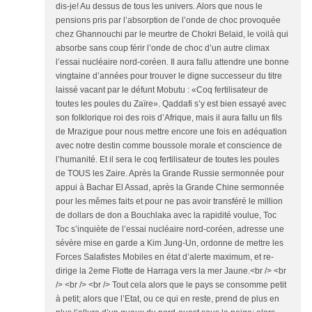
dis-je! Au dessus de tous les univers. Alors que nous le
pensions pris par l’absorption de l’onde de choc provoquée
chez Ghannouchi par le meurtre de Chokri Belaid, le voilà qui
absorbe sans coup férir l’onde de choc d’un autre climax
l’essai nucléaire nord-coréen. Il aura fallu attendre une bonne
vingtaine d’années pour trouver le digne successeur du titre
laissé vacant par le défunt Mobutu : «Coq fertilisateur de
toutes les poules du Zaïre». Qaddafi s’y est bien essayé avec
son folklorique roi des rois d’Afrique, mais il aura fallu un fils
de Mrazigue pour nous mettre encore une fois en adéquation
avec notre destin comme boussole morale et conscience de
l’humanité. Et il sera le coq fertilisateur de toutes les poules
de TOUS les Zaire. Après la Grande Russie sermonnée pour
appui à Bachar El Assad, après la Grande Chine sermonnée
pour les mêmes faits et pour ne pas avoir transféré le million
de dollars de don a Bouchlaka avec la rapidité voulue, Toc
Toc s’inquiète de l’essai nucléaire nord-coréen, adresse une
sévère mise en garde a Kim Jung-Un, ordonne de mettre les
Forces Salafistes Mobiles en état d’alerte maximum, et re-
dirige la 2eme Flotte de Harraga vers la mer Jaune.<br /> <br
/> <br /> <br /> Tout cela alors que le pays se consomme petit
à petit; alors que l’Etat, ou ce qui en reste, prend de plus en