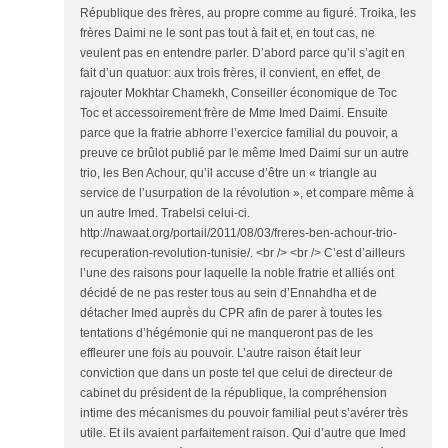
République des frères, au propre comme au figuré. Troika, les
frères Daimi ne le sont pas tout à fait et, en tout cas, ne
veulent pas en entendre parler. D’abord parce qu’il s’agit en
fait d’un quatuor: aux trois frères, il convient, en effet, de
rajouter Mokhtar Chamekh, Conseiller économique de Toc
Toc et accessoirement frère de Mme Imed Daimi. Ensuite
parce que la fratrie abhorre l’exercice familial du pouvoir, a
preuve ce brûlot publié par le même Imed Daimi sur un autre
trio, les Ben Achour, qu’il accuse d’être un « triangle au
service de l’usurpation de la révolution », et compare même à
un autre Imed. Trabelsi celui-ci.
http://nawaat.org/portail/2011/08/03/freres-ben-achour-trio-
recuperation-revolution-tunisie/. <br /> <br /> C’est d’ailleurs
l’une des raisons pour laquelle la noble fratrie et alliés ont
décidé de ne pas rester tous au sein d’Ennahdha et de
détacher Imed auprès du CPR afin de parer à toutes les
tentations d’hégémonie qui ne manqueront pas de les
effleurer une fois au pouvoir. L’autre raison était leur
conviction que dans un poste tel que celui de directeur de
cabinet du président de la république, la compréhension
intime des mécanismes du pouvoir familial peut s’avérer très
utile. Et ils avaient parfaitement raison. Qui d’autre que Imed