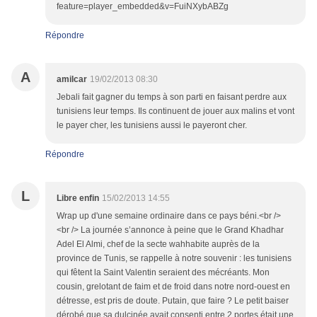
feature=player_embedded&v=FuiNXybABZg
Répondre
A
amilcar
19/02/2013 08:30
Jebali fait gagner du temps à son parti en faisant perdre aux
tunisiens leur temps. Ils continuent de jouer aux malins et vont
le payer cher, les tunisiens aussi le payeront cher.
Répondre
L
Libre enfin
15/02/2013 14:55
Wrap up d'une semaine ordinaire dans ce pays béni.<br />
<br /> La journée s’annonce à peine que le Grand Khadhar
Adel El Almi, chef de la secte wahhabite auprès de la
province de Tunis, se rappelle à notre souvenir : les tunisiens
qui fêtent la Saint Valentin seraient des mécréants. Mon
cousin, grelotant de faim et de froid dans notre nord-ouest en
détresse, est pris de doute. Putain, que faire ? Le petit baiser
dérobé que sa dulcinée avait consenti entre 2 portes était une