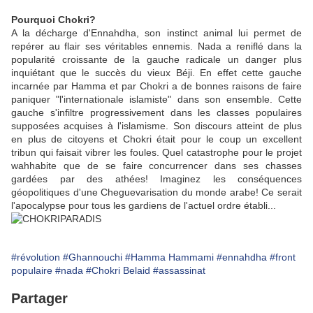
Pourquoi Chokri?
A la décharge d'Ennahdha, son instinct animal lui permet de
repérer au flair ses véritables ennemis. Nada a reniflé dans la
popularité croissante de la gauche radicale un danger plus
inquiétant que le succès du vieux Béji. En effet cette gauche
incarnée par Hamma et par Chokri a de bonnes raisons de faire
paniquer "l'internationale islamiste" dans son ensemble. Cette
gauche s'infiltre progressivement dans les classes populaires
supposées acquises à l'islamisme. Son discours atteint de plus
en plus de citoyens et Chokri était pour le coup un excellent
tribun qui faisait vibrer les foules. Quel catastrophe pour le projet
wahhabite que de se faire concurrencer dans ses chasses
gardées par des athées! Imaginez les conséquences
géopolitiques d'une Cheguevarisation du monde arabe! Ce serait
l'apocalypse pour tous les gardiens de l'actuel ordre établi...
#révolution
#Ghannouchi
#Hamma Hammami
#ennahdha
#front
populaire
#nada
#Chokri Belaid
#assassinat
Partager