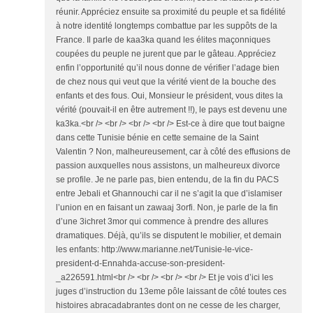
réunir. Appréciez ensuite sa proximité du peuple et sa fidélité
à notre identité longtemps combattue par les suppôts de la
France. Il parle de kaa3ka quand les élites maçonniques
coupées du peuple ne jurent que par le gâteau. Appréciez
enfin l’opportunité qu’il nous donne de vérifier l’adage bien
de chez nous qui veut que la vérité vient de la bouche des
enfants et des fous. Oui, Monsieur le président, vous dites la
vérité (pouvait-il en être autrement !!), le pays est devenu une
ka3ka.<br /> <br /> <br /> <br /> Est-ce à dire que tout baigne
dans cette Tunisie bénie en cette semaine de la Saint
Valentin ? Non, malheureusement, car à côté des effusions de
passion auxquelles nous assistons, un malheureux divorce
se profile. Je ne parle pas, bien entendu, de la fin du PACS
entre Jebali et Ghannouchi car il ne s’agit la que d’islamiser
l’union en en faisant un zawaaj 3orfi. Non, je parle de la fin
d’une 3ichret 3mor qui commence à prendre des allures
dramatiques. Déjà, qu’ils se disputent le mobilier, et demain
les enfants: http://www.marianne.net/Tunisie-le-vice-
president-d-Ennahda-accuse-son-president-
_a226591.html<br /> <br /> <br /> <br /> Et je vois d’ici les
juges d’instruction du 13eme pôle laissant de côté toutes ces
histoires abracadabrantes dont on ne cesse de les charger,