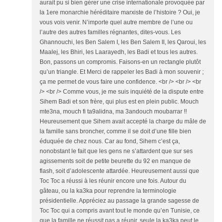
aurait pu si bien gérer une crise internationale provoquée par
la 1ere monarchie héréditaire marxiste de l’histoire ? Oui, je
vous vois venir. N’importe quel autre membre de l’une ou
l’autre des autres familles régnantes, dites-vous. Les
Ghannouchi, les Ben Salem I, les Ben Salem II, les Qaroui, les
Maalej, les Bhiri, les Laarayedh, les Badi et tous les autres.
Bon, passons un compromis. Faisons-en un rectangle plutôt
qu’un triangle. Et Merci de rappeler les Badi à mon souvenir ;
ça me permet de vous faire une confidence. <br /> <br /> <br
/> <br /> Comme vous, je me suis inquiété de la dispute entre
Sihem Badi et son frère, qui plus est en plein public. Mouch
mte3na, mouch fi ta9alidna, ma 3andouch moubarrar !!
Heureusement que Sihem avait accepté la charge du mâle de
la famille sans broncher, comme il se doit d’une fille bien
éduquée de chez nous. Car au fond, Sihem c’est ça,
nonobstant le fait que les gens ne s’attardent que sur ses
agissements soit de petite beurette du 92 en manque de
flash, soit d’adolescente attardée. Heureusement aussi que
Toc Toc a réussi à les réunir encore une fois. Autour du
gâteau, ou la ka3ka pour reprendre la terminologie
présidentielle. Appréciez au passage la grande sagesse de
Toc Toc qui a compris avant tout le monde qu’en Tunisie, ce
que la famille ne réussit pas a réunir, seule la ka3ka peut le