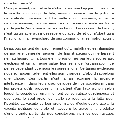
d'un tel crime
?
Rien justement, car cet acte n'obéït à aucune logique. Il n'est que
le résultat d'un coup de tête, aussi improvisé que la politique
générale du gouvernement. Permettez-moi chers amis, au risque
de vous ennuyer, de vous émettre ma théorie générale sur Nada
par lequelle j'en arrive à cette conclusion: l'assassinat de Belaïd,
n'est qu'un acte aussi désespéré qu'absurde et qui n'obéit qu'à
l'instinct animal revanchard de ses commanditaires (nahdhaouis).
Beaucoup partent du raisonnement qu'Ennahdha et les islamistes
de manière générale, seraient de fins stratèges qui ne laissent
rien au hasard. On a tous été impressionnés par leurs scores aux
élections et on a même salué leur sens de l'organisation. Je
pense cependant que nous les surestimons. Certaines évidences
nous échappent tellement elles sont grandes. D'abord rappelons
une chose: Ces partis n'ont jamais exprimé la moindre
intelligence ni dans leurs diagnostiques de nos sociétés ni dans
les projets qu'ils proposent. Ils partent d'un faux apriori selon
lequel la société est unanimement conservatrice et religieuse et
que donc le seul projet qui vaille se réduirait à la lutte pour
l'identité. La vacuité de leur projet n'a eu d'écho que grâce à la
vacuité politique générale et, avouons-le, grâce à la crédulité
d'une grande partie de nos concitoyens victimes des ravages