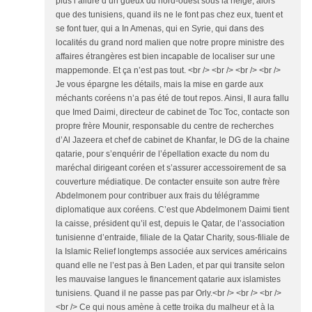
plus l’allure d’un gueux du nord-ouest sous la neige; alors
que des tunisiens, quand ils ne le font pas chez eux, tuent et
se font tuer, qui a In Amenas, qui en Syrie, qui dans des
localités du grand nord malien que notre propre ministre des
affaires étrangères est bien incapable de localiser sur une
mappemonde. Et ça n’est pas tout. <br /> <br /> <br /> <br />
Je vous épargne les détails, mais la mise en garde aux
méchants coréens n’a pas été de tout repos. Ainsi, Il aura fallu
que Imed Daimi, directeur de cabinet de Toc Toc, contacte son
propre frère Mounir, responsable du centre de recherches
d’Al Jazeera et chef de cabinet de Khanfar, le DG de la chaine
qatarie, pour s’enquérir de l’épellation exacte du nom du
maréchal dirigeant coréen et s’assurer accessoirement de sa
couverture médiatique. De contacter ensuite son autre frère
Abdelmonem pour contribuer aux frais du télégramme
diplomatique aux coréens. C’est que Abdelmonem Daimi tient
la caisse, président qu’il est, depuis le Qatar, de l’association
tunisienne d’entraide, filiale de la Qatar Charity, sous-filiale de
la Islamic Relief longtemps associée aux services américains
quand elle ne l’est pas à Ben Laden, et par qui transite selon
les mauvaise langues le financement qatarie aux islamistes
tunisiens. Quand il ne passe pas par Orly.<br /> <br /> <br />
<br /> Ce qui nous amène à cette troika du malheur et à la