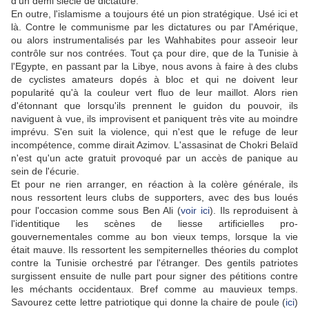
d'un demi siècle de dictature.
En outre, l'islamisme a toujours été un pion stratégique. Usé ici et
là. Contre le communisme par les dictatures ou par l'Amérique,
ou alors instrumentalisés par les Wahhabites pour asseoir leur
contrôle sur nos contrées. Tout ça pour dire, que de la Tunisie à
l'Egypte, en passant par la Libye, nous avons à faire à des clubs
de cyclistes amateurs dopés à bloc et qui ne doivent leur
popularité qu'à la couleur vert fluo de leur maillot. Alors rien
d'étonnant que lorsqu'ils prennent le guidon du pouvoir, ils
naviguent à vue, ils improvisent et paniquent très vite au moindre
imprévu. S'en suit la violence, qui n'est que le refuge de leur
incompétence, comme dirait Azimov. L'assasinat de Chokri Belaïd
n'est qu'un acte gratuit provoqué par un accès de panique au
sein de l'écurie.
Et pour ne rien arranger, en réaction à la colère générale, ils
nous ressortent leurs clubs de supporters, avec des bus loués
pour l'occasion comme sous Ben Ali (
voir ici
). Ils reproduisent à
l'identitique les scènes de liesse artificielles pro-
gouvernementales comme au bon vieux temps, lorsque la vie
était mauve. Ils ressortent les sempiternelles théories du complot
contre la Tunisie orchestré par l'étranger. Des gentils patriotes
surgissent ensuite de nulle part pour signer des pétitions contre
les méchants occidentaux. Bref comme au mauvieux temps.
Savourez cette lettre patriotique qui donne la chaire de poule (
ici
)