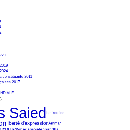
9
4
s
tion
2019
2024
la constituante 2011
nçaises 2017
NDIALE
S
s Saied
boukornine
ion
liberté d'expression
Ammar
e
mauve
ennahdha
mégaprojet