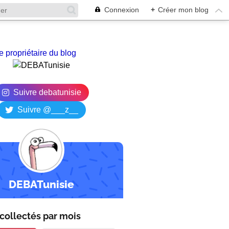
Connexion
+
Créer mon blog
e propriétaire du blog
Suivre debatunisie
Suivre @___z__
DEBATunisie
collectés par
mois