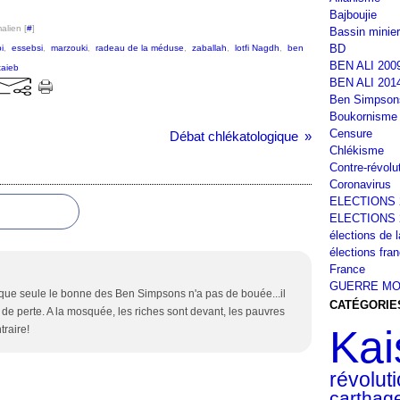
Bajboujie
alien [
#
]
Bassin minier
BD
i
,
essebsi
,
marzouki
,
radeau de la méduse
,
zaballah
,
lotfi Nagdh
,
ben
BEN ALI 200
taieb
BEN ALI 201
Ben Simpson
Boukornisme
Censure
Débat chlékatologique
Chlékisme
Contre-révolu
Coronavirus
ELECTIONS 
ELECTIONS 
élections de 
élections fra
France
GUERRE MO
ue seule le bonne des Ben Simpsons n'a pas de bouée...il
CATÉGORIE
 de perte. A la mosquée, les riches sont devant, les pauvres
Kai
traire!
révolut
carthag