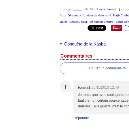
Posté par __z__ à 02:40 -
Commentaires [
…
]
- Perm
Tags:
Ghannouchi
,
Hamma Hammami
,
Najib Chebb
jaafar
,
Chokri Belaid
,
Mohamed Brahmi
,
Samir Bet
Conquête de la Kasba
Commentaires
Ajouter un commentaire
T
touma1
25/11/2013 12:40
Je remarque avec soulagement q
faut bien un certain pourcentage
derrière... A la guerre, c'est le con
Répondre