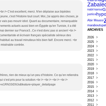
Zabaïe
G
nabil karoui
 <br /> C'est excellent, merci. N'en déplaise aux bipèdes
hypo
justice
ni jeune, c'est l'Histoire tout court. Moi, j'ai appris des choses, je
Abir Moussi
 ne vais pas mourir idiot. Quant au documentaire, remarquable
pal
marabouts
nements actuels aussi bien en Égypte qu'en Tunisie, il a été
ARCHIVES
 mai dernier sur France3...Ce n'est donc pas si ancien! <br />
umentariste et écrivain français spécialiste sérieux des
2026
abitué au travail minutieux très bien fait! .Encore merci. <br
2025
Août
(2)
e misérable contrée.
2024
Juillet
Décembre
(13
2023
Juin
Novembre
Octobre
(14)
(6
2022
Mai
Octobre
Septembr
Décembre
(16)
(7
2021
Avril
Septembr
Août
Novembre
Décembre
(11)
(15)
2020
Mars
Juillet
Juillet
Octobre
Novembre
Décembre
(5)
(1)
(7)
(6
2019
Février
Juin
Mai
Septembr
Octobre
Novembre
Décembre
(6)
(5)
(7)
(1
2018
Janvier
Mai
Avril
Août
Septembr
Octobre
Novembre
Décembre
(5)
(3)
(1)
(8
(3
rères, rien de mieux qu’un peu d’histoire. Ce qu’en retiendra
2017
Avril
Mars
Juillet
Août
Septembr
Octobre
Novembre
Octobre
(5)
(6)
(6)
(3)
(4
(2
 s’est pris pour la solution.<br /> <br /> <br /> <br />
2016
Mars
Février
Juin
Juillet
Août
Septembr
Octobre
Septembr
Décembre
(4)
(7)
(1)
(6)
(2)
(6
v=e1RN33iD9Js&feature=player_detailpage
2015
Février
Janvier
Mai
Juin
Juillet
Août
Septembr
Août
Novembre
Novembre
(3)
(5)
(2)
(4)
(9)
(4)
(3
2014
Avril
Mai
Mai
Juillet
Août
Juillet
Octobre
Octobre
Décembre
(4)
(3)
(4)
(2)
(2)
(1)
(2
(4
2013
Mars
Avril
Avril
Juin
Juillet
Juin
Septembr
Septembr
Novembre
Décembre
(4)
(2)
(2)
(3)
(6)
(2)
2012
Février
Mars
Mars
Mai
Juin
Mai
Août
Août
Octobre
Novembre
Décembre
(3)
(1)
(3)
(3)
(2)
(2)
(4)
(6)
(1
2011
Janvier
Février
Février
Avril
Mai
Avril
Juillet
Mai
Septembr
Octobre
Novembre
Décembre
(5)
(2)
(3)
(2)
(2)
(3)
(3)
(6
(2