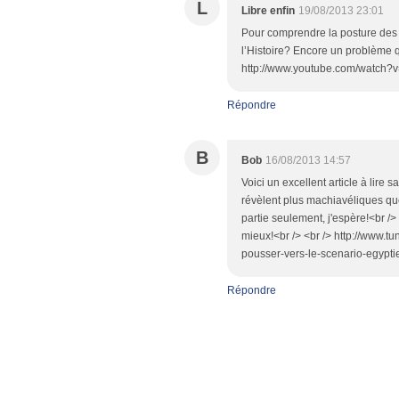
L
Libre enfin
19/08/2013 23:01
Pour comprendre la posture des f
l’Histoire? Encore un problème qui
http://www.youtube.com/watch?
Répondre
B
Bob
16/08/2013 14:57
Voici un excellent article à lire 
révèlent plus machiavéliques qu
partie seulement, j'espère!<br />
mieux!<br /> <br /> http://www.t
pousser-vers-le-scenario-egypt
Répondre