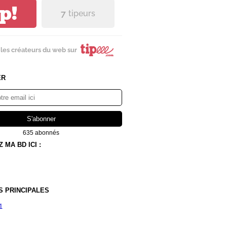
ip!
7
tipeurs
les créateurs du web sur
ER
635 abonnés
MA BD ICI :
S PRINCIPALES
1