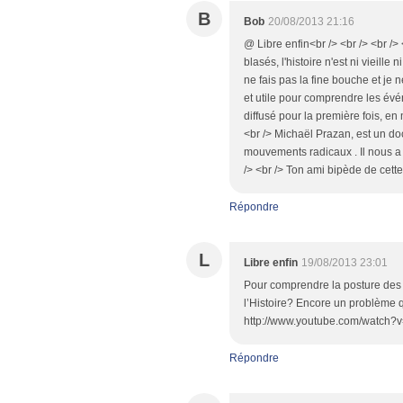
B
Bob
20/08/2013 21:16
@ Libre enfin<br /> <br /> <br />
blasés, l'histoire n'est ni vieille 
ne fais pas la fine bouche et je
et utile pour comprendre les évé
diffusé pour la première fois, en
<br /> Michaël Prazan, est un doc
mouvements radicaux . Il nous a h
/> <br /> Ton ami bipède de cett
Répondre
L
Libre enfin
19/08/2013 23:01
Pour comprendre la posture des f
l’Histoire? Encore un problème qui
http://www.youtube.com/watch?
Répondre