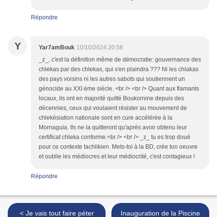
Répondre
Y
Yar7amBouk
10/10/2024 20:58
_z_, c'est la définition même de démocratie: gouvernance des
chlekas par des chlekas, qui s'en plaindra ??? Ni les chlakas
des pays voisins ni les autres sabots qui soutiennent un
génocide au XXI ème siècle. <br /> <br /> Quant aux flamants
locaux, ils ont en majorité quitté Boukornine depuis des
décennies, ceux qui voulaient résister au mouvement de
chlekésiation nationale sont en cure accélérée à la
Mornaguia. Ils ne la quitteront qu'après avoir obtenu leur
certificat chleka conforme.<br /> <br /> _z_ tu es trop doué
pour ce contexte tachlikien. Mets-toi à la BD, crée ton oeuvre
et oublie les médiocres et leur médiocrité, c'est contagieux !
Répondre
< Je vais tout faire péter
Inauguration de la Piscine