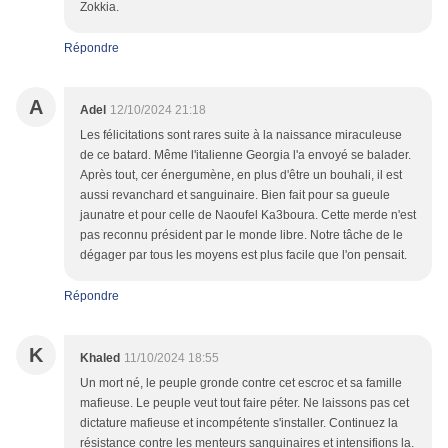
Zokkia.
Répondre
A
Adel
12/10/2024 21:18
Les félicitations sont rares suite à la naissance miraculeuse
de ce batard. Même l'italienne Georgia l'a envoyé se balader.
Après tout, cer énergumène, en plus d'être un bouhali, il est
aussi revanchard et sanguinaire. Bien fait pour sa gueule
jaunatre et pour celle de Naoufel Ka3boura. Cette merde n'est
pas reconnu président par le monde libre. Notre tâche de le
dégager par tous les moyens est plus facile que l'on pensait.
Répondre
K
Khaled
11/10/2024 18:55
Un mort né, le peuple gronde contre cet escroc et sa famille
mafieuse. Le peuple veut tout faire péter. Ne laissons pas cet
dictature mafieuse et incompétente s'installer. Continuez la
résistance contre les menteurs sanguinaires et intensifions la.