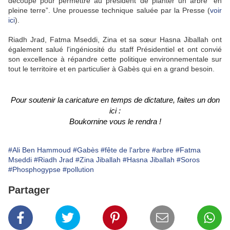
découpé pour permettre au président de planter un arbre “en
pleine terre”. Une prouesse technique saluée par la Presse (
voir
ici
).
Riadh Jrad, Fatma Mseddi, Zina et sa sœur Hasna Jiballah ont
également salué l'ingéniosité du staff Présidentiel et ont convié
son excellence à répandre cette politique environnementale sur
tout le territoire et en particulier à Gabès qui en a grand besoin.
Pour soutenir la caricature en temps de dictature, faites un don
ici :
Boukornine vous le rendra !
#Ali Ben Hammoud
#Gabès
#fête de l'arbre
#arbre
#Fatma
Mseddi
#Riadh Jrad
#Zina Jiballah
#Hasna Jiballah
#Soros
#Phosphogypse
#pollution
Partager